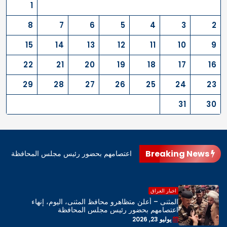
1
8
7
6
5
4
3
2
15
14
13
12
11
10
9
22
21
20
19
18
17
16
29
28
27
26
25
24
23
31
30
Breaking News
اهرو محافظ المثنى، اليوم، إنهاء اعتصامهم بحضور رئيس مجلس المحافظة
اخبار العراق
المثنى – أعلن متظاهرو محافظ المثنى، اليوم، إنهاء
اعتصامهم بحضور رئيس مجلس المحافظة
يوليو 23, 2026