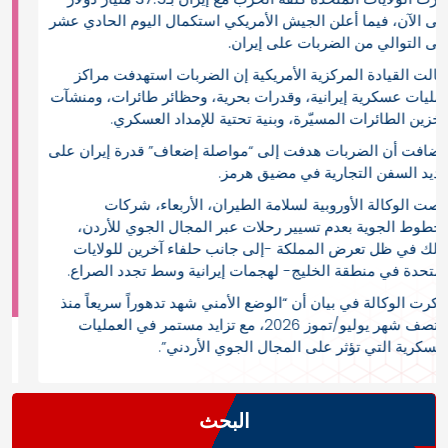
حتى الآن، فيما أعلن الجيش الأمريكي استكمال اليوم الحادي عشر
على التوالي من الضربات على إيران.
وقالت القيادة المركزية الأمريكية إن الضربات استهدفت مراكز
عمليات عسكرية إيرانية، وقدرات بحرية، وحظائر طائرات، ومنشآت
لتخزين الطائرات المسيّرة، وبنية تحتية للإمداد العسكري.
وأضافت أن الضربات هدفت إلى “مواصلة إضعاف” قدرة إيران على
تهديد السفن التجارية في مضيق هرمز.
أوصت الوكالة الأوروبية لسلامة الطيران، الأربعاء، شركات
الخطوط الجوية بعدم تسيير رحلات عبر المجال الجوي للأردن،
وذلك في ظل تعرض المملكة -إلى جانب حلفاء آخرين للولايات
المتحدة في منطقة الخليج- لهجمات إيرانية وسط تجدد الصراع.
وذكرت الوكالة في بيان أن “الوضع الأمني شهد تدهوراً سريعاً منذ
منتصف شهر يوليو/تموز 2026، مع تزايد مستمر في العمليات
العسكرية التي تؤثر على المجال الجوي الأردني”.
البحث