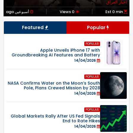
اخبار العراق
Est 0 min
0 Views
أسبوعين ago
Featured
Popular
POPULAR
Apple Unveils iPhone 17 with
Groundbreaking AI Features and Battery
Life
14/04/2026
POPULAR
NASA Confirms Water on the Moon’s South
Pole, Plans Crewed Mission by 2028
14/04/2026
POPULAR
Global Markets Rally After US Fed Signals
End to Rate Hikes
14/04/2026