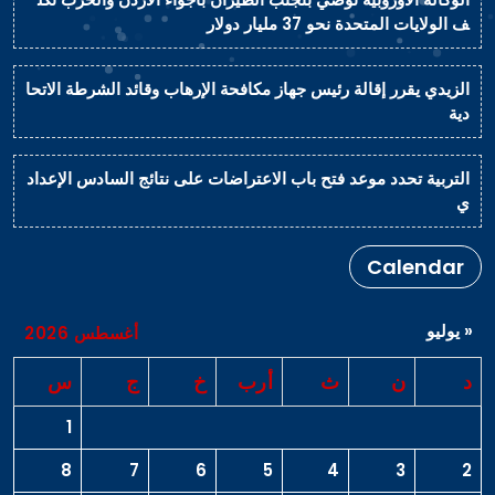
ف الولايات المتحدة نحو 37 مليار دولار
الزيدي يقرر إقالة رئيس جهاز مكافحة الإرهاب وقائد الشرطة الاتحا
دية
التربية تحدد موعد فتح باب الاعتراضات على نتائج السادس الإعداد
ي
Calendar
« يوليو
أغسطس 2026
د
ن
ث
أرب
خ
ج
س
1
8
7
6
5
4
3
2