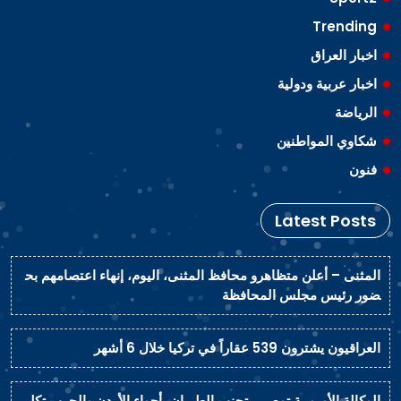
Trending
اخبار العراق
اخبار عربية ودولية
الرياضة
شكاوي المواطنين
فنون
Latest Posts
المثنى – أعلن متظاهرو محافظ المثنى، اليوم، إنهاء اعتصامهم بح
ضور رئيس مجلس المحافظة
العراقيون يشترون 539 عقاراً في تركيا خلال 6 أشهر
الوكالة الأوروبية توصي بتجنب الطيران بأجواء الأردن والحرب تكل