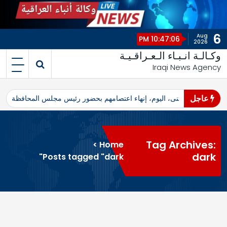
6
Aug
10:47:06 PM
2026
وكـالـة انـبـاء الـعـراقـيـة
Iraqi News Agency
عاجل
اهرو محافظ المثنى، اليوم، إنهاء اعتصامهم بحضور رئيس مجلس المحافظة
ا
Tag Archives:
>
Home
dark
Posts tagged "dark"