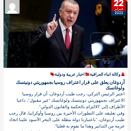
22
فبراير
2022
وكالة انباء العراقية
اخبار عربية ودولية
أردوغان يعلق على قرار اعتراف روسيا بجمهوريتي دونيتسك
ولوغانسك
اعتبر الرئيس التركي، رجب طيب أردوغان، أن قرار روسيا
الاعتراف بجمهوريتي دونيتسك ولوغانسك “غير مقبول”، داعيا
الأطراف إلى “الالتزام بالحكمة والقانون الدولي”.
وفي تعليقه على التطورات الأخيرة بين روسيا وأوكرانيا، قال رجب
طيب أردوغان، “باعتبارنا دولة مطلة على البحر الأسود علينا اتخاذ
حزمة من التدابير وهذا ما نقوم به فعليا”.