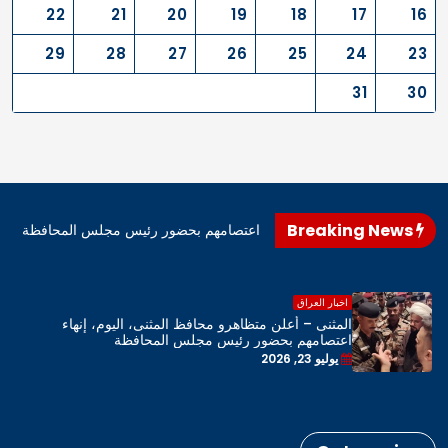
22
21
20
19
18
17
16
29
28
27
26
25
24
23
31
30
Breaking News
اهرو محافظ المثنى، اليوم، إنهاء اعتصامهم بحضور رئيس مجلس المحافظة
اخبار العراق
المثنى – أعلن متظاهرو محافظ المثنى، اليوم، إنهاء
اعتصامهم بحضور رئيس مجلس المحافظة
يوليو 23, 2026