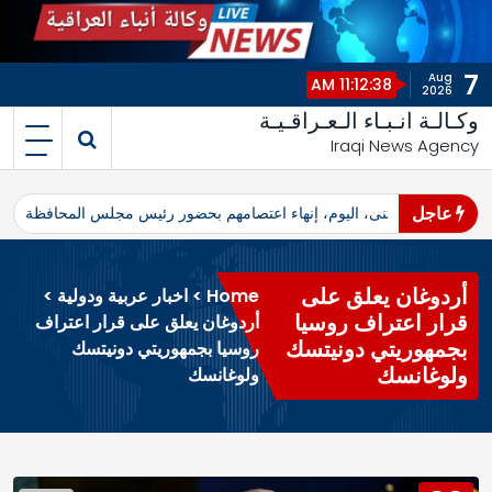
7
Aug
11:12:38 AM
2026
وكـالـة انـبـاء الـعـراقـيـة
Iraqi News Agency
عاجل
اهرو محافظ المثنى، اليوم، إنهاء اعتصامهم بحضور رئيس مجلس المحافظة
ا
أردوغان يعلق على
Home
>
اخبار عربية ودولية
>
قرار اعتراف روسيا
أردوغان يعلق على قرار اعتراف
بجمهوريتي دونيتسك
روسيا بجمهوريتي دونيتسك
ولوغانسك
ولوغانسك