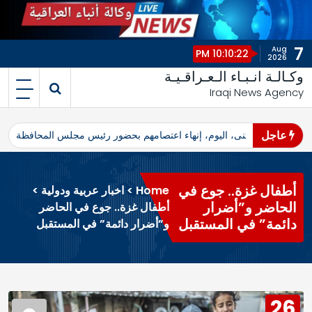
7
Aug
10:10:22 PM
2026
وكـالـة انـبـاء الـعـراقـيـة
Iraqi News Agency
عاجل
اهرو محافظ المثنى، اليوم، إنهاء اعتصامهم بحضور رئيس مجلس المحافظة
ا
أطفال غزة.. جوع في
Home
>
اخبار عربية ودولية
>
الحاضر و”أضرار
أطفال غزة.. جوع في الحاضر
دائمة” في المستقبل
و”أضرار دائمة” في المستقبل
26