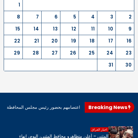
1
8
7
6
5
4
3
2
15
14
13
12
11
10
9
22
21
20
19
18
17
16
29
28
27
26
25
24
23
31
30
Breaking News
اهرو محافظ المثنى، اليوم، إنهاء اعتصامهم بحضور رئيس مجلس المحافظة
اخبار العراق
المثنى – أعلن متظاهرو محافظ المثنى، اليوم، إنهاء