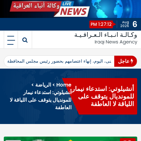
6
Aug
1:27:12 PM
2026
وكـالـة انـبـاء الـعـراقـيـة
Iraqi News Agency
عاجل
اهرو محافظ المثنى، اليوم، إنهاء اعتصامهم بحضور رئيس مجلس المحافظة
ا
Home
>
الرياضة
>
أنشيلوتي: استدعاء نيمار
أنشيلوتي: استدعاء نيمار
للمونديال يتوقف على
للمونديال يتوقف على اللياقة لا
اللياقة لا العاطفة
العاطفة