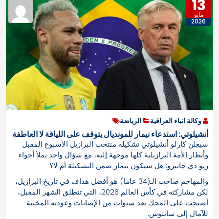
13
مايو
2026
وكالة انباء العراقية
الرياضة
أنشيلوتي: استدعاء نيمار للمونديال يتوقف على اللياقة لا العاطفة
سيعلن كارلو أنشيلوتي تشكيلة منتخب البرازيل الأسبوع المقبل
وأنظار الأمة البرازيلية كلها موجهة إليه، مع سؤال واحد يملأ ‌أجواء
ريو دي جانيرو: هل سيكون نيمار ضمن التشكيلة أم لا؟
والمهاجم صاحب الـ(34 عاما) هو أفضل هداف في تاريخ البرازيل،
لكن مشاركته في كأس العالم 2026، التي تنطلق الشهر المقبل،
أصبحت على المحك بعد سنوات من الإصابات وعودته المخيبة
للآمال إلى سانتوس.