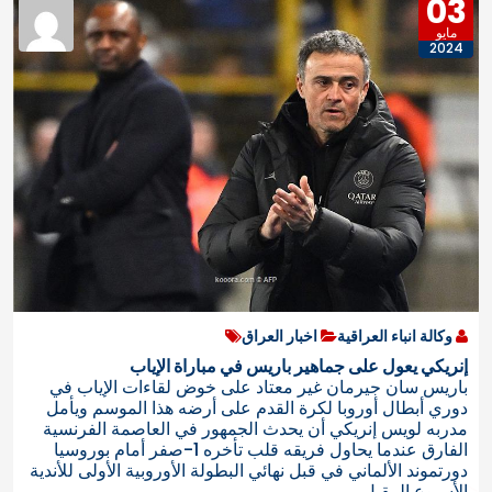
03
مايو
2024
وكالة انباء العراقية
اخبار العراق
إنريكي يعول على جماهير باريس في مباراة الإياب
باريس سان جيرمان غير معتاد على خوض لقاءات الإياب في
دوري أبطال أوروبا لكرة القدم على أرضه هذا الموسم ويأمل
مدربه لويس إنريكي أن يحدث الجمهور في العاصمة الفرنسية
الفارق عندما يحاول فريقه قلب تأخره 1-صفر أمام بوروسيا
دورتموند الألماني في قبل نهائي البطولة الأوروبية الأولى للأندية
الأسبوع المقبل.