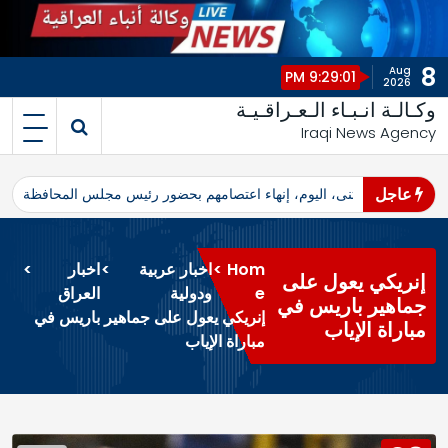
8
Aug
9:29:01 PM
2026
وكـالـة انـبـاء الـعـراقـيـة
Iraqi News Agency
عاجل
اهرو محافظ المثنى، اليوم، إنهاء اعتصامهم بحضور رئيس مجلس المحافظة
ا
Hom
>
اخبار عربية
>
اخبار
>
إنريكي يعول على
e
ودولية
العراق
جماهير باريس في
إنريكي يعول على جماهير باريس في
مباراة الإياب
مباراة الإياب