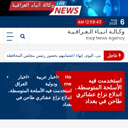
6
Aug
12:58:44 AM
2026
وكـالـة انـبـاء الـعـراقـيـة
Iraqi News Agency
عاجل
اهرو محافظ المثنى، اليوم، إنهاء اعتصامهم بحضور رئيس مجلس المحافظة
ا
Ho
>
اخبار عربية
>
اخبار
>
استخدمت فيه
me
ودولية
العراق
الأسلحة المتوسطة..
استخدمت فيه الأسلحة المتوسطة..
اندلاع نزاع عشائري
اندلاع نزاع عشائري طاحن في
طاحن في بغداد
بغداد