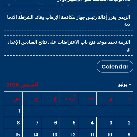
الزيدي يقرر إقالة رئيس جهاز مكافحة الإرهاب وقائد الشرطة الاتحا
دية
التربية تحدد موعد فتح باب الاعتراضات على نتائج السادس الإعداد
ي
Calendar
« يوليو
أغسطس 2026
د
ن
ث
أرب
خ
ج
س
1
8
7
6
5
4
3
2
15
14
13
12
11
10
9