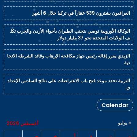
العراقيون يشترون 539 عقاراً في تركيا خلال 6 أشهر
الوكالة الأوروبية توصي بتجنب الطيران بأجواء الأردن والحرب تكل
ف الولايات المتحدة نحو 37 مليار دولار
الزيدي يقرر إقالة رئيس جهاز مكافحة الإرهاب وقائد الشرطة الاتحا
دية
التربية تحدد موعد فتح باب الاعتراضات على نتائج السادس الإعداد
ي
Calendar
« يوليو
أغسطس 2026
د
ن
ث
أرب
خ
ج
س