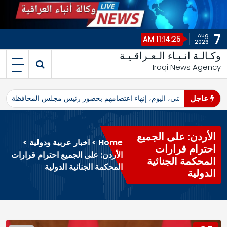
7
Aug
11:14:25 AM
2026
وكـالـة انـبـاء الـعـراقـيـة
Iraqi News Agency
عاجل
اهرو محافظ المثنى، اليوم، إنهاء اعتصامهم بحضور رئيس مجلس المحافظة
ا
الأردن: على الجميع
Home
>
اخبار عربية ودولية
>
احترام قرارات
الأردن: على الجميع احترام قرارات
المحكمة الجنائية
المحكمة الجنائية الدولية
الدولية