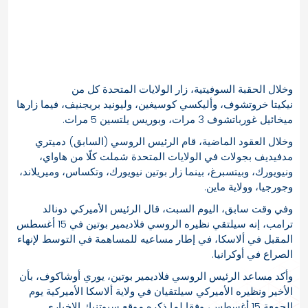
وخلال الحقبة السوفيتية، زار الولايات المتحدة كل من
نيكيتا خروتشوف، وأليكسي كوسيغين، وليونيد بريجنيف، فيما زارها
ميخائيل غورباتشوف 3 مرات، وبوريس يلتسين 5 مرات.
وخلال العقود الماضية، قام الرئيس الروسي (السابق) دميتري
مدفيديف بجولات في الولايات المتحدة شملت كلًا من هاواي،
ونيويورك، وبيتسبرغ، بينما زار بوتين نيويورك، وتكساس، وميريلاند،
وجورجيا، وولاية ماين.
وفي وقت سابق، اليوم السبت، قال الرئيس الأميركي دونالد
ترامب، إنه سيلتقي نظيره الروسي فلاديمير بوتين في 15 أغسطس
المقبل في ألاسكا، في إطار مساعيه للمساهمة في التوسط لإنهاء
الصراع في أوكرانيا.
وأكد مساعد الرئيس الروسي فلاديمير بوتين، يوري أوشاكوف، بأن
الأخير ونظيره الأميركي سيلتقيان في ولاية ألاسكا الأميركية يوم
الجمعة 15 أغسطس، وفقا لما ذكره موقع سبوتنيك الإخباري