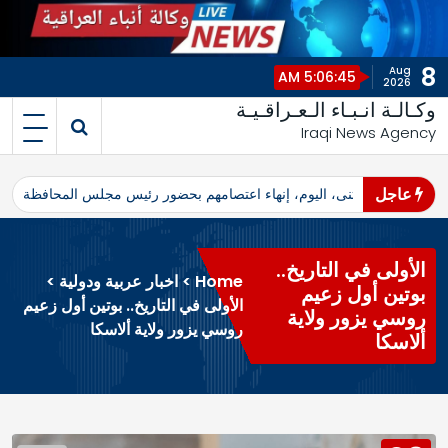
8
Aug
5:06:45 AM
2026
وكـالـة انـبـاء الـعـراقـيـة
Iraqi News Agency
عاجل
اهرو محافظ المثنى، اليوم، إنهاء اعتصامهم بحضور رئيس مجلس المحافظة
ا
الأولى في التاريخ..
Home
>
اخبار عربية ودولية
>
بوتين أول زعيم
الأولى في التاريخ.. بوتين أول زعيم
روسي يزور ولاية
روسي يزور ولاية ألاسكا
ألاسكا