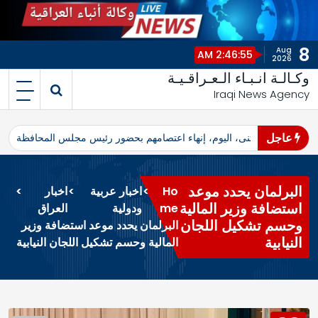
8
Aug
2:46:55 AM
2026
وكـالـة انـبـاء الـعـراقـيـة
Iraqi News Agency
عاجل
اهرو محافظ المثنى، اليوم، إنهاء اعتصامهم بحضور رئيس مجلس المحافظة
ا
البرلمان يحدد موعد
Ho
>
اخبار عربية
>
اخبار
>
استضافة وزير المالية
me
ودولية
العراق
وحسم تشكيل اللجان
البرلمان يحدد موعد استضافة وزير
النيابية
المالية وحسم تشكيل اللجان النيابية