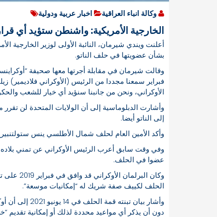
وكالة انباء العراقية
اخبار عربية ودولية
الخارجية الأمريكية: واشنطن ستؤيد أي قرا
أعلنت ويندي شيرمان، النائبة الأولى لوزير الخارجية الأم
بشأن عضويتها في حلف الناتو.
فبراير سمعنا مجددا من الرئيس (الأوكراني فلاديمير) زيلي
الأوكراني، ونحن من جانبنا سنؤيد أي خيار للشعب والحكوم
وأشارت الدبلوماسية إلى أن الولايات المتحدة لن تقرر 
إلى الناتو أيضا.
وأكد الأمين العام لحلف شمال الأطلسي ينس ستولتنبيرغ مؤ
وفي وقت سابق أعرب الرئيس الأوكراني عن تمني بلاده أن
عضوا في الحلف.
وكان البرلم
الحلف لكييف صفة شريك له “إمكانيات موسعة”.
وأشار بيان تبنت
دون أن يذكر أي مواعيد محددة لذلك أو إمكانية تقديم “خ