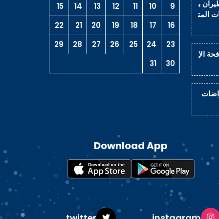
يران ب
15
14
13
12
11
10
9
ت المت
22
21
20
19
18
17
16
29
28
27
26
25
24
23
حة الإ
31
30
راضات
Download App
ok
twitter
instagram