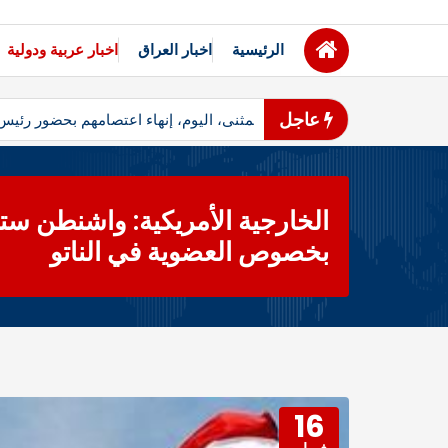
الرئيسية
اخبار العراق
اخبار عربية ودولية
عاجل
مثنى – أعلن متظاهرو محافظ المثنى، اليوم، إنهاء اعتصامهم بحضور رئ
الخارجية الأمريكية: واشنطن ستؤ
بخصوص العضوية في الناتو
16