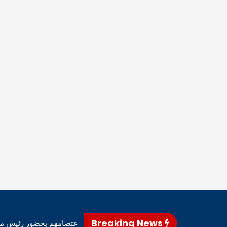
Breaking News
نى – أعلن متظاهرو محافظ المثنى، اليوم، إنهاء اعتصامهم بحضور رئيس