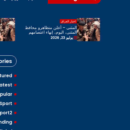
اخبار العراق
اهرو محافظ
المثنى – أعلن متظاهرو محافظ
 اعتصامهم
المثنى، اليوم، إنهاء اعتصامهم
 المحافظة
بحضور رئيس مجلس المحافظة
يوليو 23, 2026
ries
tured
atest
pular
Sport
port2
nding