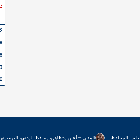
د
2
9
6
3
0
 مجلس المحافظة
المثنى – أعلن متظاهرو محافظ المثنى، اليوم، إ