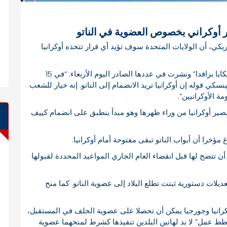
ر أوكراني بخصوص العضوية في الناتو
ريكي، أن الولايات المتحدة سوف تؤيد أي قرار تتخذه أوكرانيا
وقالت شيرمان في مقابلة أجرتها معها صحيفة “أوكراينسكايا برافدا” ونشرت في عددها الصادر اليوم الأربعاء: “في 15
نسكي قوله إن أوكرانيا تريد الانضمام إلى الناتو. إنه خيار للشعب
ة الأوكرانيين”.
مصير أوكرانيا من وراء ظهرها وهو مبدأ ينطبق على انضمام كييف
خرا أن أبواب الناتو تبقى مفتوحة أمام أوكرانيا.
 تتضح لها قبل انقضاء العام الجاري المواعيد المحددة لقبولها
ان الأوكراني قد وافق في فبراير 2019 على تعديلات دستورية ثبتت تطلع البلاد إلى عضوية الناتو. كما منح
ه قمة الحلف في 14 يونيو 2021 إلى أن أوكرانيا وجورجيا يمكن أن تحصلا على عضوية الحلف في المستقبل،
طط عمل” لا بد لهاتين البلدين تنفيذها كشرط لمنحهما عضوية