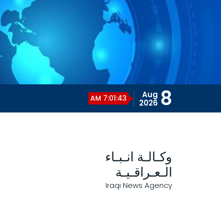
8
Aug
7:01:44 AM
2026
وكـالـة انـبـاء
الـعـراقـيـة
Iraqi News Agency