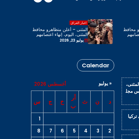
اخبار العراق
و محافظ
المثنى – أعلن متظاهرو محافظ
تصامهم
المثنى، اليوم، إنهاء اعتصامهم
محافظة
بحضور رئيس مجلس المحافظة
يوليو 23, 2026
Calendar
« يوليو
أغسطس 2026
لمثنى،
يس مجل
أر
د
ن
ث
خ
ج
س
ب
اراً في تركيا
1
8
7
6
5
4
3
2