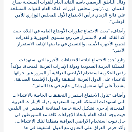
وقال الناطق الرسمي باسم القائد العام للقوات المسلحة صباح
النعمان إن :”رئيس مجلس الوزراء، القائد العام للقوات المسلحة
علي فالح الزيدي ترأس الاجتماع الأول للمجلس الوزاري للأمن
الوطني”.
وأضاف، “بحث الاجتماع تطورات الأوضاع العامة في البلاد، حيث
أكد القائد العام الاستمرار في رفع مستوى الجهوزية والقدرات
لجميع الأجهزة الأمنية، والتنسيق في ما بينها لإدامة الاستقرار
اﻷمني”.
وتابع “جدد الاجتماع ادانته للاعتداءات الأخيرة التي استهدفت
المملكة العربية السعودية ودولة اﻹمارات العربية المتحدة، مؤكداً
رفض الحكومة استخدام الأراضي العراقية أو المرور عبر اجوائها
للاعتداء على الدول العربية الشقيقة والدول الإقليمية الصديقة،
مشدداً على أنها ستعمل بشكل حازم في هذا الملف”.
وأضاف “تناول الاجتماع استمرار التحقيقات الخاصة بالاعتداءات
التي استهدفت المملكة العربية السعودية ودولة الإمارات العربية
المتحدة، إذ جرى تشكيل لجنة خاصة لمفاتحة المعنيين في البلدين،
حيث وجه القائد العام باتخاذ اﻹجراءات كافة مع المتورطين في
حال ثبوت استخدام الاراضي العراقية منطلقا لتلك الاعتداءات،
وأكد حرص العراق على التعاون مع الدول الشقيقة في هذا