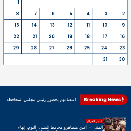
1
8
7
6
5
4
3
2
15
14
13
12
11
10
9
22
21
20
19
18
17
16
29
28
27
26
25
24
23
31
30
Breaking News
اهرو محافظ المثنى، اليوم، إنهاء اعتصامهم بحضور رئيس مجلس المحافظة
اخبار العراق
المثنى – أعلن متظاهرو محافظ المثنى، اليوم، إنهاء