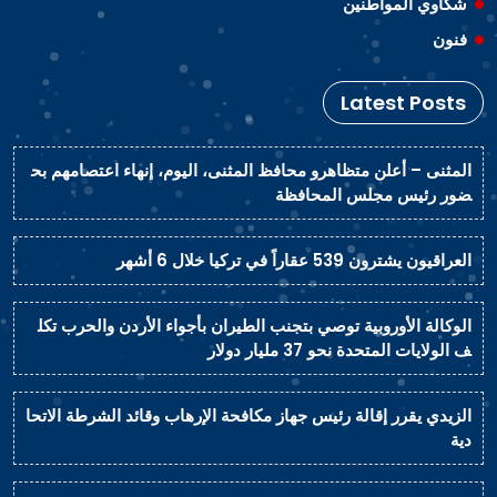
شكاوي المواطنين
فنون
Latest Posts
المثنى – أعلن متظاهرو محافظ المثنى، اليوم، إنهاء اعتصامهم بح
ضور رئيس مجلس المحافظة
العراقيون يشترون 539 عقاراً في تركيا خلال 6 أشهر
الوكالة الأوروبية توصي بتجنب الطيران بأجواء الأردن والحرب تكل
ف الولايات المتحدة نحو 37 مليار دولار
الزيدي يقرر إقالة رئيس جهاز مكافحة الإرهاب وقائد الشرطة الاتحا
دية