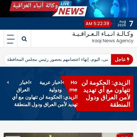
7
Aug
5:22:40 AM
2026
وكـالـة انـبـاء الـعـراقـيـة
Iraqi News Agency
عاجل
اهرو محافظ المثنى، اليوم، إنهاء اعتصامهم بحضور رئيس مجلس المحافظة
ا
الزيدي: الحكومة لن
Ho
>
اخبار عربية
>
اخبار
>
تتهاون مع أي تهديد
me
ودولية
العراق
لأمن العراق ودول
الزيدي: الحكومة لن تتهاون مع أي
المنطقة
تهديد لأمن العراق ودول المنطقة