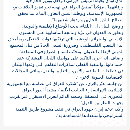
الذي أودى بحياة الرئيس الإيراني الراحل ووزير الخارجية
ورفاقهما”، مؤكداً “مضيّ العراق في نهجه نحو تعزيز العلاقات مع
الجمهورية الإسلامية، وتوطيد أسس التعاون البناء، بما يحقق
مصالح البلدين الجارين وازدهار شعبيهما”.
واوضح البيان، ان “اللقاء، بحث الأوضاع الإقليمية والدولية،
وتطورات العدوان في غزّة ونتائجه المأساوية على المستوى
الإنساني، والجرائم الوحشية التي ترتكبها قوات الاحتلال يومياً بحق
أبناء الشعب الفلسطيني، وضرورة السعي الجادّ من قبل المجتمع
الدولي لإيقاف العدوان، وتجنّب اتساع الصراع في المنطقة”.
واضاف، انه “جرى التأكيد على مواصلة اللجان المشتركة عقد
اجتماعاتها، والتنفيذ الفعلي لمذكرات التفاهم التي وقعها البلَدان
في قطاعات، الطاقة، والأمن، والتعليم، والنقل، وباقي المجالات
الاقتصادية الحيوية الأخرى”.
من جانبه، عبّر باقري، عن “شكره للعراق في تضامنه مع الجمهورية
الإسلامية الإيرانية إزاء الحادث الأليم”، مشيداً “بدور العراق
المحوري في المنطقة، وسعيه الدائم لتعزيز الاستقرار عبر تقريب
وجهات النظر بين الدول”.
وأكد، “دعم إيران جهودَ العراق في تنفيذ مشروع طريق التنمية
الستراتيجي واستعدادها للمساهمة به”.