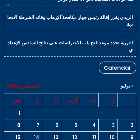
الزيدي يقرر إقالة رئيس جهاز مكافحة الإرهاب وقائد الشرطة الاتحا
دية
التربية تحدد موعد فتح باب الاعتراضات على نتائج السادس الإعداد
ي
Calendar
« يوليو
أغسطس 2026
د
ن
ث
أرب
خ
ج
س
1
8
7
6
5
4
3
2
15
14
13
12
11
10
9