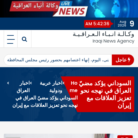
9
Aug
5:42:36 AM
2026
وكـالـة انـبـاء الـعـراقـيـة
Iraqi News Agency
عاجل
اهرو محافظ المثنى، اليوم، إنهاء اعتصامهم بحضور رئيس مجلس المحافظة
ا
السوداني يؤكد مضيّ
Ho
>
اخبار عربية
>
اخبار
>
العراق في نهجه نحو
me
ودولية
العراق
تعزيز العلاقات مع
السوداني يؤكد مضيّ العراق في
إيران
نهجه نحو تعزيز العلاقات مع إيران