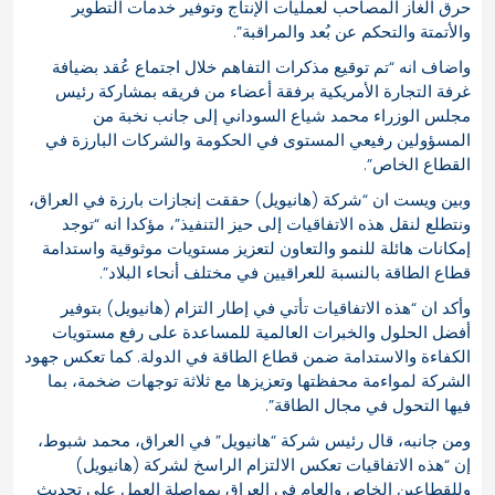
حرق الغاز المصاحب لعمليات الإنتاج وتوفير خدمات التطوير
والأتمتة والتحكم عن بُعد والمراقبة”.
واضاف انه “تم توقيع مذكرات التفاهم خلال اجتماع عُقد بضيافة
غرفة التجارة الأمريكية برفقة أعضاء من فريقه بمشاركة رئيس
مجلس الوزراء محمد شياع السوداني إلى جانب نخبة من
المسؤولين رفيعي المستوى في الحكومة والشركات البارزة في
القطاع الخاص”.
وبين ويست ان “شركة (هانيويل) حققت إنجازات بارزة في العراق،
ونتطلع لنقل هذه الاتفاقيات إلى حيز التنفيذ”، مؤكدا انه “توجد
إمكانات هائلة للنمو والتعاون لتعزيز مستويات موثوقية واستدامة
قطاع الطاقة بالنسبة للعراقيين في مختلف أنحاء البلاد”.
وأكد ان “هذه الاتفاقيات تأتي في إطار التزام (هانيويل) بتوفير
أفضل الحلول والخبرات العالمية للمساعدة على رفع مستويات
الكفاءة والاستدامة ضمن قطاع الطاقة في الدولة. كما تعكس جهود
الشركة لمواءمة محفظتها وتعزيزها مع ثلاثة توجهات ضخمة، بما
فيها التحول في مجال الطاقة”.
ومن جانبه، قال رئيس شركة “هانيويل” في العراق، محمد شبوط،
إن “هذه الاتفاقيات تعكس الالتزام الراسخ لشركة (هانيويل)
وللقطاعين الخاص والعام في العراق بمواصلة العمل على تحديث