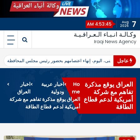
7
Aug
4:53:45 AM
2026
وكـالـة انـبـاء الـعـراقـيـة
Iraqi News Agency
عاجل
اهرو محافظ المثنى، اليوم، إنهاء اعتصامهم بحضور رئيس مجلس المحافظة
ا
العراق يوقع مذكرة
Ho
>
اخبار عربية
>
اخبار
>
تفاهم مع شركة
me
ودولية
العراق
أمريكية لدعم قطاع
العراق يوقع مذكرة تفاهم مع شركة
الطاقة
أمريكية لدعم قطاع الطاقة