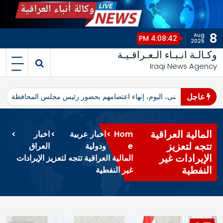
8
Aug
4:08:42 PM
2026
وكـالـة انـبـاء الـعـراقـيـة
Iraqi News Agency
عاجل
اهرو محافظ المثنى، اليوم، إنهاء اعتصامهم بحضور رئيس مجلس المحافظة
ا
المالية العراقية
Hom
>
اخبار عربية
>
اخبار
>
تتجه لتعزيز
e
ودولية
العراق
الإيرادات غير
المالية العراقية تتجه لتعزيز الإيرادات
النفطية
غير النفطية