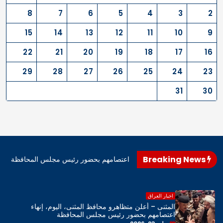
8
7
6
5
4
3
2
15
14
13
12
11
10
9
22
21
20
19
18
17
16
29
28
27
26
25
24
23
31
30
Breaking News
اهرو محافظ المثنى، اليوم، إنهاء اعتصامهم بحضور رئيس مجلس المحافظة
اخبار العراق
المثنى – أعلن متظاهرو محافظ المثنى، اليوم، إنهاء
اعتصامهم بحضور رئيس مجلس المحافظة