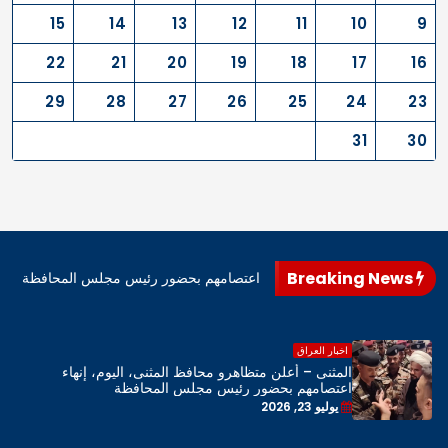
15
14
13
12
11
10
9
22
21
20
19
18
17
16
29
28
27
26
25
24
23
31
30
Breaking News
اهرو محافظ المثنى، اليوم، إنهاء اعتصامهم بحضور رئيس مجلس المحافظة
اخبار العراق
المثنى – أعلن متظاهرو محافظ المثنى، اليوم، إنهاء
اعتصامهم بحضور رئيس مجلس المحافظة
يوليو 23, 2026