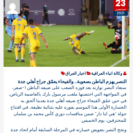
23
سبتمبر
2021
وكالة انباء العراقية
اخبار العراق
النصر يهزم الباطن بصعوبة.. والفيحاء يعمّق جراح أهلي جدة
ستعاد النصر توازنه بعد فوزه الصعب على ضيفه الباطن 1-صفر،
في المواجهة التي احتضنها ملعب مرسول بارك بالعاصمة الرياض،
في حين عمّق الفيحاء جراح ضيفه أهلي جدة بعدما ألحق به
الخسارة الأولى هذا الموسم بفوزه عليه بثنائية نظيفة، في افتتاح
جولة “هي لنا دار” ضمن منافسات دوري كأس محمد بن سلمان
للمحترفين، يوم الخميس.
ونجح النصر بتعويض خسارته في المرحلة السابقة أمام اتحاد جدة