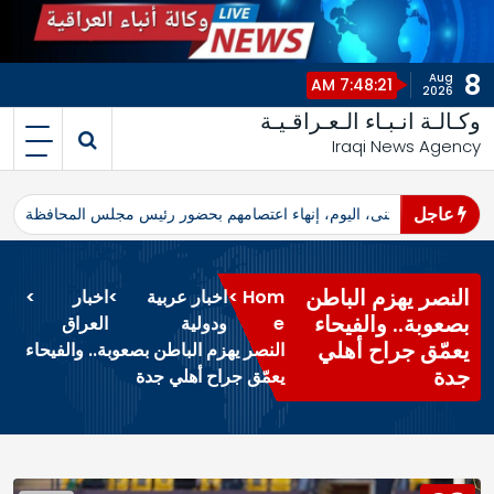
8
Aug
7:48:22 AM
2026
وكـالـة انـبـاء الـعـراقـيـة
Iraqi News Agency
عاجل
اهرو محافظ المثنى، اليوم، إنهاء اعتصامهم بحضور رئيس مجلس المحافظة
ا
النصر يهزم الباطن
Hom
>
اخبار عربية
>
اخبار
>
بصعوبة.. والفيحاء
e
ودولية
العراق
يعمّق جراح أهلي
النصر يهزم الباطن بصعوبة.. والفيحاء
جدة
يعمّق جراح أهلي جدة