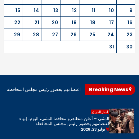
15
14
13
12
11
10
9
22
21
20
19
18
17
16
29
28
27
26
25
24
23
31
30
Breaking News
اهرو محافظ المثنى، اليوم، إنهاء اعتصامهم بحضور رئيس مجلس المحافظة
اخبار العراق
المثنى – أعلن متظاهرو محافظ المثنى، اليوم، إنهاء
اعتصامهم بحضور رئيس مجلس المحافظة
يوليو 23, 2026