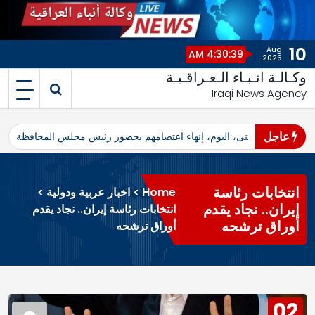
10
Aug
4:30:39 AM
2026
وكـالـة انـبـاء الـعـراقـيـة
Iraqi News Agency
عاجل
اهرو محافظ المثنى، اليوم، إنهاء اعتصامهم بحضور رئيس مجلس المحافظة
ا
انتخابات رئاسة
Home
>
اخبار عربية ودولية
>
إيران.. نجاد يقدم
انتخابات رئاسة إيران.. نجاد يقدم
أوراق ترشحه
أوراق ترشحه
02