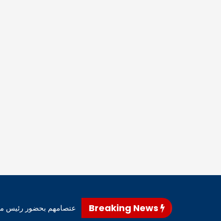
Breaking News
نى – أعلن متظاهرو محافظ المثنى، اليوم، إنهاء اعتصامهم بحضور رئيس