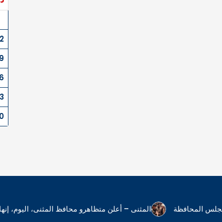
2
9
6
3
0
 مجلس المحافظة
المثنى – أعلن متظاهرو محافظ المثنى، اليوم، إ