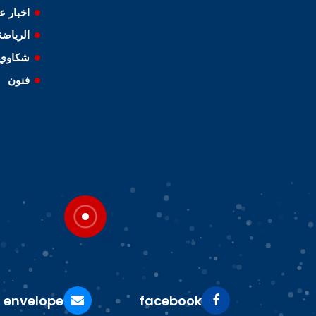
اخبار ع
الرياضة
شكاوي 
فنون
envelope
facebook
twit