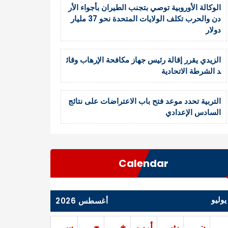
الوكالة الأوروبية توصي بتجنب الطيران بأجواء الأر
دن والحرب تكلف الولايات المتحدة نحو 37 مليار
دولار
الزيدي يقرر إقالة رئيس جهاز مكافحة الإرهاب وقائ
د الشرطة الاتحادية
التربية تحدد موعد فتح باب الاعتراضات على نتائج
السادس الإعدادي
Calendar
يوليو
أغسطس 2026
ن
ث
أرب
خ
ج
س