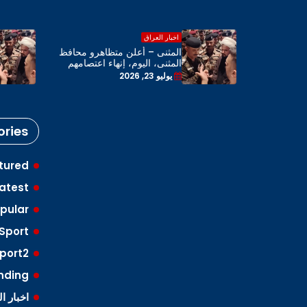
اخبار العراق
اهرو محافظ
المثنى – أعلن متظاهرو محافظ
 اعتصامهم
المثنى، اليوم، إنهاء اعتصامهم
 المحافظة
بحضور رئيس مجلس المحافظة
يوليو 23, 2026
ries
tured
atest
pular
Sport
port2
nding
اخبار ا