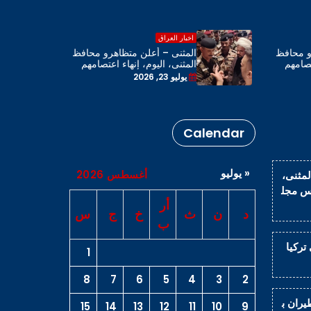
اخبار العراق
و محافظ
المثنى – أعلن متظاهرو محافظ
تصامهم
المثنى، اليوم، إنهاء اعتصامهم
محافظة
بحضور رئيس مجلس المحافظة
يوليو 23, 2026
Calendar
« يوليو
أغسطس 2026
لمثنى،
يس مجل
أر
د
ن
ث
خ
ج
س
ب
اراً في تركيا
1
8
7
6
5
4
3
2
يران ب
15
14
13
12
11
10
9