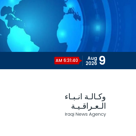
9
Aug
6:31:41 AM
2026
وكـالـة انـبـاء
الـعـراقـيـة
Iraqi News Agency