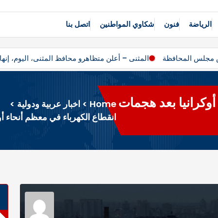
الرياضة
فنون
شكاوي المواطنين
اتصل بنا
يس مجلس المحافظة
المثنى – أعلن متظاهرو محافظ المثنى، اليوم، إ
أوكرانيا بعد هجمات
Home
>
اخبار عربية ودولية
>
انقطاع الكهرباء في معظم أنحاء أ