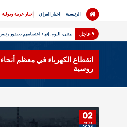
الرئيسية
اخبار العراق
اخبار عربية ودولية
عاجل
مثنى – أعلن متظاهرو محافظ المثنى، اليوم، إنهاء اعتصامهم بحضور رئ
انقطاع الكهرباء في معظم أنحاء 
روسية
02
يونيو