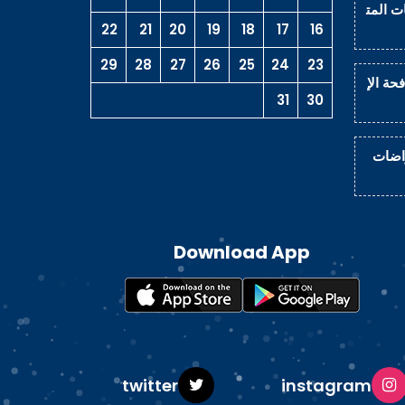
ت المت
22
21
20
19
18
17
16
29
28
27
26
25
24
23
حة الإ
31
30
راضات
Download App
ok
twitter
instagram