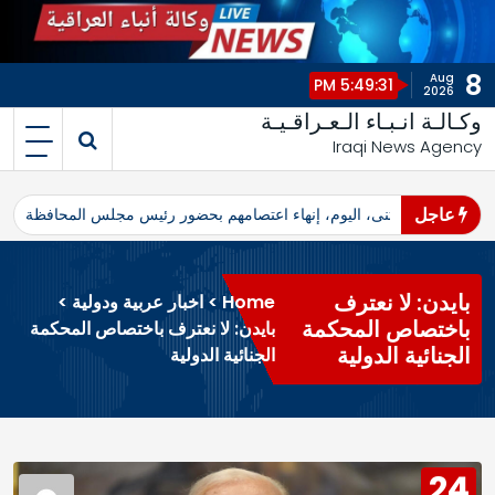
8
Aug
5:49:31 PM
2026
وكـالـة انـبـاء الـعـراقـيـة
Iraqi News Agency
عاجل
اهرو محافظ المثنى، اليوم، إنهاء اعتصامهم بحضور رئيس مجلس المحافظة
ا
بايدن: لا نعترف
Home
>
اخبار عربية ودولية
>
باختصاص المحكمة
بايدن: لا نعترف باختصاص المحكمة
الجنائية الدولية
الجنائية الدولية
24