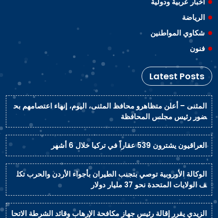
اخبار عربية ودولية
الرياضة
شكاوي المواطنين
فنون
Latest Posts
المثنى – أعلن متظاهرو محافظ المثنى، اليوم، إنهاء اعتصامهم بح
ضور رئيس مجلس المحافظة
العراقيون يشترون 539 عقاراً في تركيا خلال 6 أشهر
الوكالة الأوروبية توصي بتجنب الطيران بأجواء الأردن والحرب تكل
ف الولايات المتحدة نحو 37 مليار دولار
الزيدي يقرر إقالة رئيس جهاز مكافحة الإرهاب وقائد الشرطة الاتحا