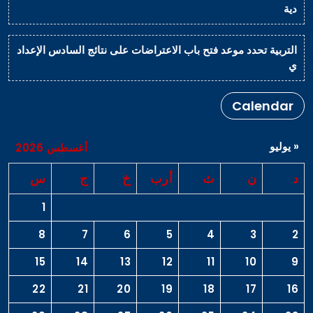
دية
التربية تحدد موعد فتح باب الاعتراضات على نتائج السادس الإعداد
ي
Calendar
« يوليو
أغسطس 2026
د
ن
ث
أرب
خ
ج
س
1
8
7
6
5
4
3
2
15
14
13
12
11
10
9
22
21
20
19
18
17
16