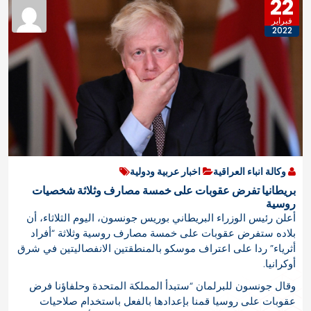
22
فبراير
2022
وكالة انباء العراقية
اخبار عربية ودولية
بريطانيا تفرض عقوبات على خمسة مصارف وثلاثة شخصيات
روسية
أعلن رئيس الوزراء البريطاني بوريس جونسون، اليوم الثلاثاء، أن
بلاده ستفرض عقوبات على خمسة مصارف روسية وثلاثة “أفراد
أثرياء” ردا على اعتراف موسكو بالمنطقتين الانفصاليتين في شرق
أوكرانيا.
وقال جونسون للبرلمان “ستبدأ المملكة المتحدة وحلفاؤنا فرض
عقوبات على روسيا قمنا بإعدادها بالفعل باستخدام صلاحيات