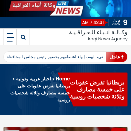
9
Aug
7:43:31 AM
2026
وكـالـة انـبـاء الـعـراقـيـة
Iraqi News Agency
عاجل
اهرو محافظ المثنى، اليوم، إنهاء اعتصامهم بحضور رئيس مجلس المحافظة
ا
Home
>
اخبار عربية ودولية
>
بريطانيا تفرض عقوبات
بريطانيا تفرض عقوبات على
على خمسة مصارف
خمسة مصارف وثلاثة شخصيات
وثلاثة شخصيات روسية
روسية