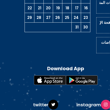
ت المت
22
21
20
19
18
17
16
29
28
27
26
25
24
23
حة الإ
31
30
راضات
Download App
ok
twitter
instagram