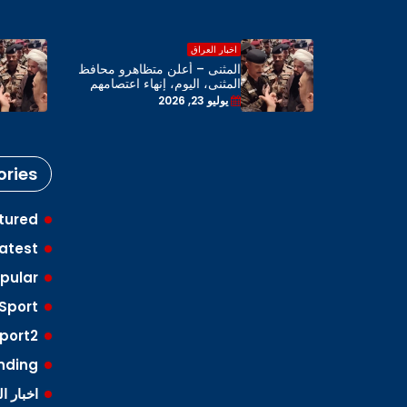
اخبار العراق
اهرو محافظ
المثنى – أعلن متظاهرو محافظ
 اعتصامهم
المثنى، اليوم، إنهاء اعتصامهم
 المحافظة
بحضور رئيس مجلس المحافظة
يوليو 23, 2026
ries
tured
atest
pular
Sport
port2
nding
اخبار ا