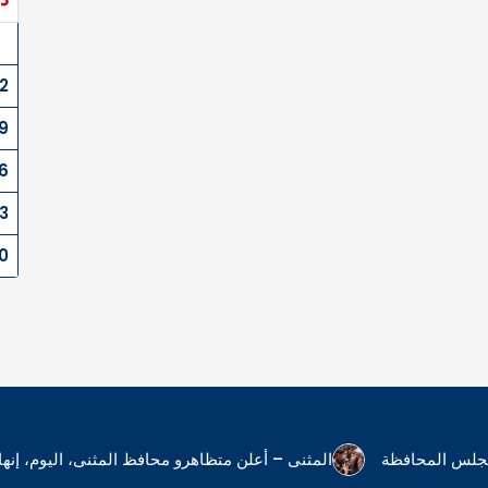
2
9
6
3
0
 مجلس المحافظة
المثنى – أعلن متظاهرو محافظ المثنى، اليوم، إ