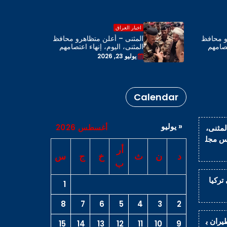
اخبار العراق
و محافظ
المثنى – أعلن متظاهرو محافظ
تصامهم
المثنى، اليوم، إنهاء اعتصامهم
محافظة
بحضور رئيس مجلس المحافظة
يوليو 23, 2026
Calendar
« يوليو
أغسطس 2026
لمثنى،
يس مجل
أر
د
ن
ث
خ
ج
س
ب
اراً في تركيا
1
8
7
6
5
4
3
2
يران ب
15
14
13
12
11
10
9