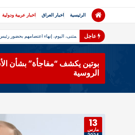
الرئيسية
اخبار العراق
اخبار عربية ودولية
عاجل
مثنى – أعلن متظاهرو محافظ المثنى، اليوم، إنهاء اعتصامهم بحضور رئ
بوتين يكشف “مفاجأة” بشأن الأس
الروسية
13
مارس