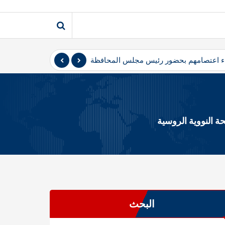
نهاء اعتصامهم بحضور رئيس مجلس المحافظة
المثنى – أعلن متظاهرو 
 النووية الروسية
البحث