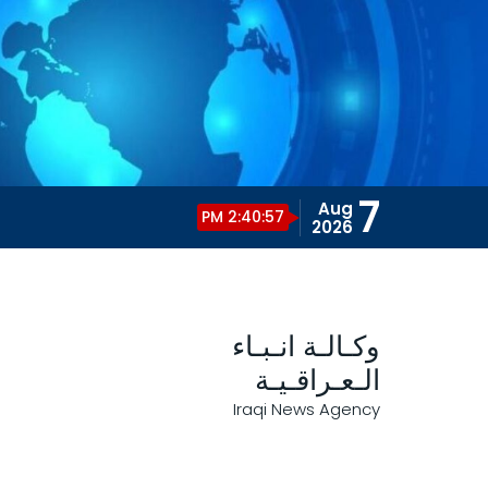
7
Aug
2:40:58 PM
2026
وكـالـة انـبـاء
الـعـراقـيـة
Iraqi News Agency