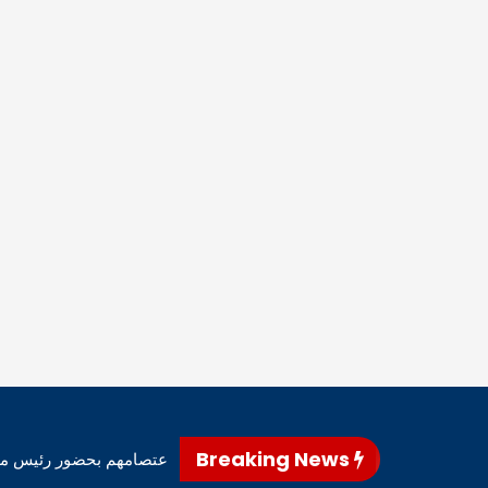
Breaking News
نى – أعلن متظاهرو محافظ المثنى، اليوم، إنهاء اعتصامهم بحضور رئيس