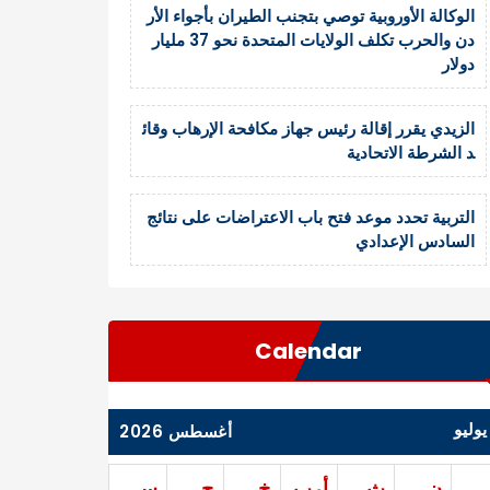
الوكالة الأوروبية توصي بتجنب الطيران بأجواء الأر
دن والحرب تكلف الولايات المتحدة نحو 37 مليار
دولار
الزيدي يقرر إقالة رئيس جهاز مكافحة الإرهاب وقائ
د الشرطة الاتحادية
التربية تحدد موعد فتح باب الاعتراضات على نتائج
السادس الإعدادي
Calendar
يوليو
أغسطس 2026
ن
ث
أرب
خ
ج
س