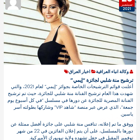
سبتمبر
2021
وكالة انباء العراقية
اخبار العراق
ترشيح منة شلبي لجائزة “إيمي”
أعلنت قوائم الترشيحات الخاصة بجوائز “إيمي” لعام 2021، والتي
شهدت هذا العام ترشيح الفنانة منة شلبي للجائزة، حيث تم ترشيح
الفنانة المصرية للجائزة عن دورها في مسلسل “في كل أسبوع يوم
جمعة”، الذي عرض عبر منصة “شاهد VIP” وشاركها بطولته آسر
ياسين.
ووفق ما تم إعلانه، تنافس منة شلبي على جائزة أفضل ممثلة عن
دورها بالمسلسل، على أن يتم إعلان الفائزين في 22 من شهر
نوفمبر المقبل في حفل تشهده ولاية نيويورك الأميركية.