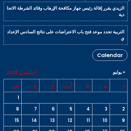
الزيدي يقرر إقالة رئيس جهاز مكافحة الإرهاب وقائد الشرطة الاتحا
دية
التربية تحدد موعد فتح باب الاعتراضات على نتائج السادس الإعداد
ي
Calendar
« يوليو
أغسطس 2026
د
ن
ث
أرب
خ
ج
س
1
8
7
6
5
4
3
2
15
14
13
12
11
10
9