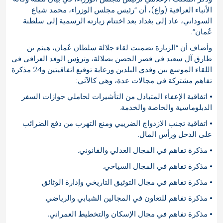
الأنباء العراقية (واع)، أن “رئيس مجلس الوزراء، محمد شياع
السوداني، عاد إلى بغداد بعد اختتام زيارته الرسمية إلى سلطنة
عُمان”.
وأضاف أن “الزيارة تضمنت لقاء جلالة سلطان عُمان، هيثم بن
طارق آل سعيد في قصر الحصن بصلالة، وترؤس الوفد العراقي في
اللقاء الموسع بين وفدي البلدين ورعاية توقيع اتفاقيتين و24 مذكرة
تفاهم مشتركة في مجالات عدة، وهي كالآتي:
⦁ اتفاقية الإعفاء المتبادل من التأشيرات لحاملي جوازات السفر
الدبلوماسية والخاصة والخدمة.
⦁ اتفاقية تجنب الازدواج الضريبي ومنع التهرب من دفع الضرائب
على الدخل ورأس المال.
⦁ مذكرة تفاهم في المجال العدلي والقانوني.
⦁ مذكرة تفاهم في المجال السياحي.
⦁ مذكرة تفاهم في مجال التوثيق التاريخي وإدارة الوثائق.
⦁ مذكرة تفاهم للتعاون في المجالين الشبابي والرياضي.
⦁ مذكرة تفاهم في مجال الإسكان والتخطيط العمراني.