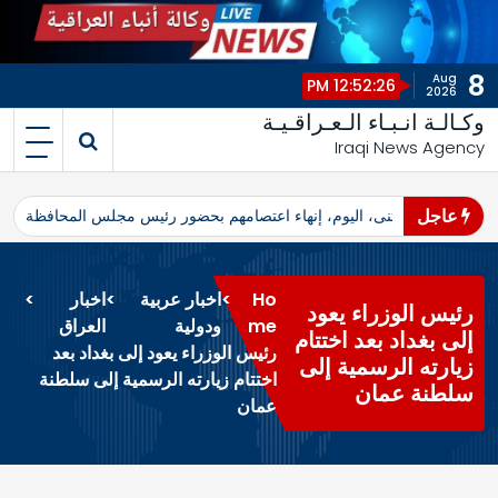
8
Aug
12:52:26 PM
2026
وكـالـة انـبـاء الـعـراقـيـة
Iraqi News Agency
عاجل
اهرو محافظ المثنى، اليوم، إنهاء اعتصامهم بحضور رئيس مجلس المحافظة
ا
Ho
>
اخبار عربية
>
اخبار
>
رئيس الوزراء يعود
me
ودولية
العراق
إلى بغداد بعد اختتام
رئيس الوزراء يعود إلى بغداد بعد
زيارته الرسمية إلى
اختتام زيارته الرسمية إلى سلطنة
سلطنة عمان
عمان