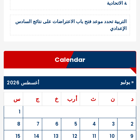
ة الاتحادية
التربية تحدد موعد فتح باب الاعتراضات على نتائج السادس
الإعدادي
Calendar
« يوليو
أغسطس 2026
د
ن
ث
أرب
خ
ج
س
1
8
7
6
5
4
3
2
15
14
13
12
11
10
9