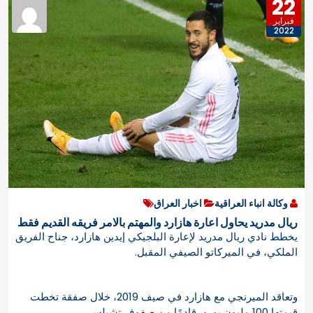
22
فبراير
2022
وكالة انباء العراقية
اخبار العراق
ريال مدريد يحاول اعارة هازارد والمهتم بالامر فريقه القديم فقط
يخطط نادي ريال مدريد لإعارة البلجيكي إيدين هازارد، جناح الفريق
الملكي، في الميركاتو الصيفي المقبل
.
وتعاقد الميرنجي مع هازارد في صيف 2019، خلال صفقة تخطت
قيمتها 100 مليون يورو، قادمًا من صفوف تشيلسي
.