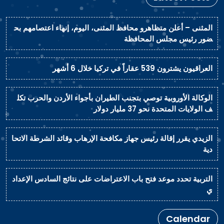
المثنى – أعلن متظاهرو محافظ المثنى، اليوم، إنهاء اعتصامهم بح
ضور رئيس مجلس المحافظة
العراقيون يشترون 539 عقاراً في تركيا خلال 6 أشهر
الوكالة الأوروبية توصي بتجنب الطيران بأجواء الأردن والحرب تكل
ف الولايات المتحدة نحو 37 مليار دولار
الزيدي يقرر إقالة رئيس جهاز مكافحة الإرهاب وقائد الشرطة الاتحا
دية
التربية تحدد موعد فتح باب الاعتراضات على نتائج السادس الإعداد
ي
Calendar