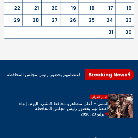
22
21
20
19
18
17
16
29
28
27
26
25
24
23
31
30
Breaking News
اهرو محافظ المثنى، اليوم، إنهاء اعتصامهم بحضور رئيس مجلس المحافظة
اخبار العراق
المثنى – أعلن متظاهرو محافظ المثنى، اليوم، إنهاء
اعتصامهم بحضور رئيس مجلس المحافظة
يوليو 23, 2026