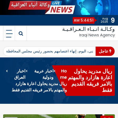
9
Aug
5:44:51 AM
2026
وكـالـة انـبـاء الـعـراقـيـة
Iraqi News Agency
عاجل
اهرو محافظ المثنى، اليوم، إنهاء اعتصامهم بحضور رئيس مجلس المحافظة
ا
ريال مدريد يحاول
Ho
>
اخبار عربية
>
اخبار
>
اعارة هازارد والمهتم
me
ودولية
العراق
بالامر فريقه القديم
ريال مدريد يحاول اعارة هازارد
فقط
والمهتم بالامر فريقه القديم فقط