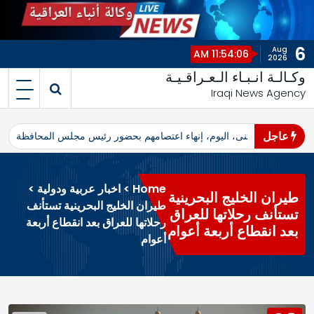
6
Aug
11:54:06 AM
2026
وكـالـة انـبـاء الـعـراقـيـة
Iraqi News Agency
عاجل
اهرو محافظ المثنى، اليوم، إنهاء اعتصامهم بحضور رئيس مجلس المحافظة
ا
Home
>
اخبار عربية ودولية
>
طيران الخليج البحرينية
طيران الخليج البحرينية تستأنف
تستأنف رحلاتها للعراق
رحلاتها للعراق بعد انقطاع أربعة
بعد انقطاع أربعة أعوام
أعوام