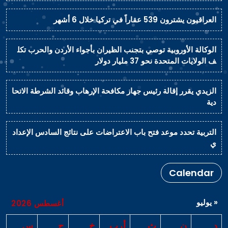
العراقيون يشترون 539 عقاراً في تركيا خلال 6 أشهر
الوكالة الأوروبية توصي بتجنب الطيران بأجواء الأردن والحرب تكل
ف الولايات المتحدة نحو 37 مليار دولار
الزيدي يقرر إقالة رئيس جهاز مكافحة الإرهاب وقائد الشرطة الاتحا
دية
التربية تحدد موعد فتح باب الاعتراضات على نتائج السادس الإعداد
ي
Calendar
« يوليو
أغسطس 2026
د
ن
ث
أرب
خ
ج
س