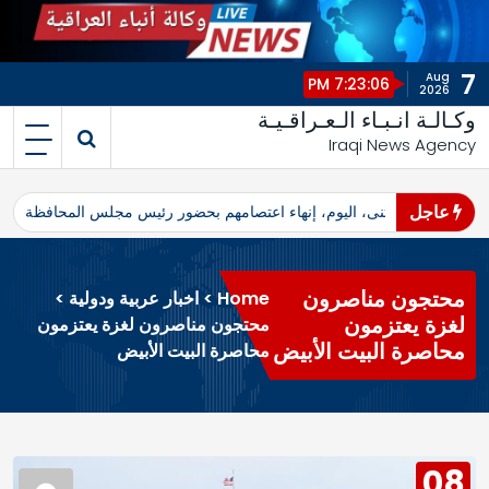
7
Aug
7:23:06 PM
2026
وكـالـة انـبـاء الـعـراقـيـة
Iraqi News Agency
عاجل
اهرو محافظ المثنى، اليوم، إنهاء اعتصامهم بحضور رئيس مجلس المحافظة
ا
محتجون مناصرون
Home
>
اخبار عربية ودولية
>
لغزة يعتزمون
محتجون مناصرون لغزة يعتزمون
محاصرة البيت الأبيض
محاصرة البيت الأبيض
08