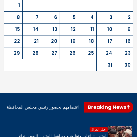
1
8
7
6
5
4
3
2
15
14
13
12
11
10
9
22
21
20
19
18
17
16
29
28
27
26
25
24
23
31
30
Breaking News
اهرو محافظ المثنى، اليوم، إنهاء اعتصامهم بحضور رئيس مجلس المحافظة
اخبار العراق
المثنى – أعلن متظاهرو محافظ المثنى، اليوم، إنهاء