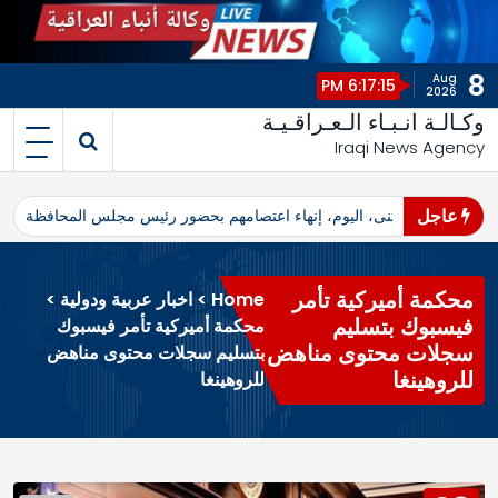
8
Aug
6:17:15 PM
2026
وكـالـة انـبـاء الـعـراقـيـة
Iraqi News Agency
عاجل
اهرو محافظ المثنى، اليوم، إنهاء اعتصامهم بحضور رئيس مجلس المحافظة
ا
محكمة أميركية تأمر
Home
>
اخبار عربية ودولية
>
فيسبوك بتسليم
محكمة أميركية تأمر فيسبوك
سجلات محتوى مناهض
بتسليم سجلات محتوى مناهض
للروهينغا
للروهينغا