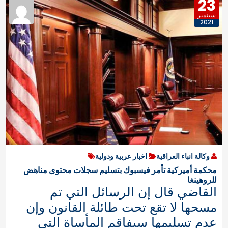
23
سبتمبر
2021
وكالة انباء العراقية
اخبار عربية ودولية
محكمة أميركية تأمر فيسبوك بتسليم سجلات محتوى مناهض
للروهينغا
القاضي قال إن الرسائل التي تم
مسحها لا تقع تحت طائلة القانون وإن
عدم تسليمها سيفاقم المأساة التي