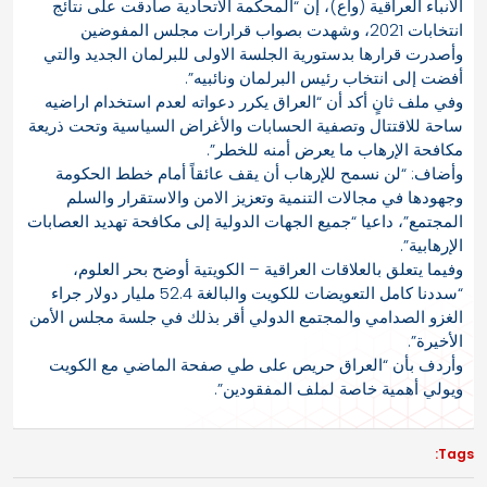
الأنباء العراقية (واع)، إن “المحكمة الاتحادية صادقت على نتائج
انتخابات 2021، وشهدت بصواب قرارات مجلس المفوضين
وأصدرت قرارها بدستورية الجلسة الاولى للبرلمان الجديد والتي
أفضت إلى انتخاب رئيس البرلمان ونائبيه”.
وفي ملف ثانٍ أكد أن “العراق يكرر دعواته لعدم استخدام اراضيه
ساحة للاقتتال وتصفية الحسابات والأغراض السياسية وتحت ذريعة
مكافحة الإرهاب ما يعرض أمنه للخطر”.
وأضاف: “لن نسمح للإرهاب أن يقف عائقاً أمام خطط الحكومة
وجهودها في مجالات التنمية وتعزيز الامن والاستقرار والسلم
المجتمع”، داعيا “جميع الجهات الدولية إلى مكافحة تهديد العصابات
الإرهابية”.
وفيما يتعلق بالعلاقات العراقية – الكويتية أوضح بحر العلوم،
“سددنا كامل التعويضات للكويت والبالغة 52.4 مليار دولار جراء
الغزو الصدامي والمجتمع الدولي أقر بذلك في جلسة مجلس الأمن
الأخيرة”.
وأردف بأن “العراق حريص على طي صفحة الماضي مع الكويت
ويولي أهمية خاصة لملف المفقودين”.
Tags: