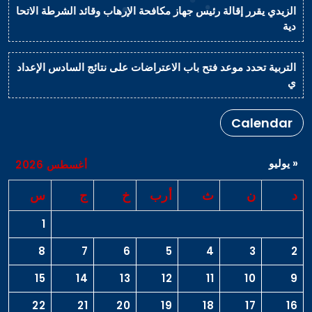
الزيدي يقرر إقالة رئيس جهاز مكافحة الإرهاب وقائد الشرطة الاتحا
دية
التربية تحدد موعد فتح باب الاعتراضات على نتائج السادس الإعداد
ي
Calendar
« يوليو
أغسطس 2026
د
ن
ث
أرب
خ
ج
س
1
8
7
6
5
4
3
2
15
14
13
12
11
10
9
22
21
20
19
18
17
16