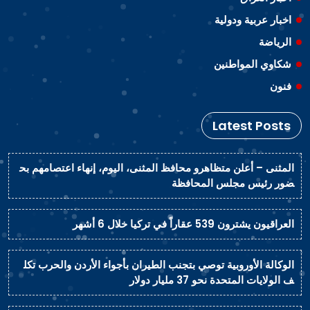
اخبار عربية ودولية
الرياضة
شكاوي المواطنين
فنون
Latest Posts
المثنى – أعلن متظاهرو محافظ المثنى، اليوم، إنهاء اعتصامهم بح
ضور رئيس مجلس المحافظة
العراقيون يشترون 539 عقاراً في تركيا خلال 6 أشهر
الوكالة الأوروبية توصي بتجنب الطيران بأجواء الأردن والحرب تكل
ف الولايات المتحدة نحو 37 مليار دولار