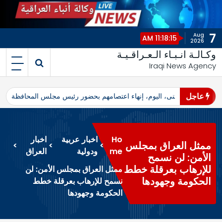
7
Aug
11:18:16 AM
2026
وكـالـة انـبـاء الـعـراقـيـة
Iraqi News Agency
عاجل
اهرو محافظ المثنى، اليوم، إنهاء اعتصامهم بحضور رئيس مجلس المحافظة
ا
Ho
اخبار عربية
اخبار
ممثل العراق بمجلس
>
>
>
me
ودولية
العراق
الأمن: لن نسمح
للإرهاب بعرقلة خطط
ممثل العراق بمجلس الأمن: لن
الحكومة وجهودها
نسمح للإرهاب بعرقلة خطط
الحكومة وجهودها