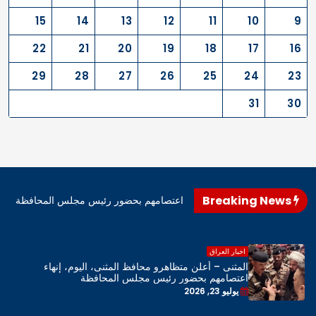
15
14
13
12
11
10
9
22
21
20
19
18
17
16
29
28
27
26
25
24
23
31
30
Breaking News
اهرو محافظ المثنى، اليوم، إنهاء اعتصامهم بحضور رئيس مجلس المحافظة
اخبار العراق
المثنى – أعلن متظاهرو محافظ المثنى، اليوم، إنهاء
اعتصامهم بحضور رئيس مجلس المحافظة
يوليو 23, 2026