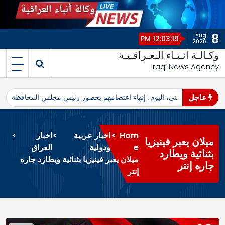
8
Aug
12:03:19 PM
2026
وكـالـة انـبـاء الـعـراقـيـة
Iraqi News Agency
عاجل
اهرو محافظ المثنى، اليوم، إنهاء اعتصامهم بحضور رئيس مجلس المحافظة
ا
Hom
>
اخبار عربية
>
اخبار
>
ميلان يعبر فينيزيا
e
ودولية
العراق
بثنائية ويطارد
ميلان يعبر فينيزيا بثنائية ويطارد جاره
جاره إنتر
إنتر