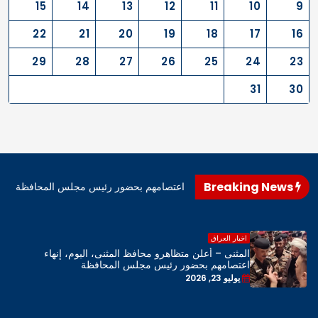
15
14
13
12
11
10
9
22
21
20
19
18
17
16
29
28
27
26
25
24
23
31
30
Breaking News
اهرو محافظ المثنى، اليوم، إنهاء اعتصامهم بحضور رئيس مجلس المحافظة
اخبار العراق
المثنى – أعلن متظاهرو محافظ المثنى، اليوم، إنهاء
اعتصامهم بحضور رئيس مجلس المحافظة
يوليو 23, 2026