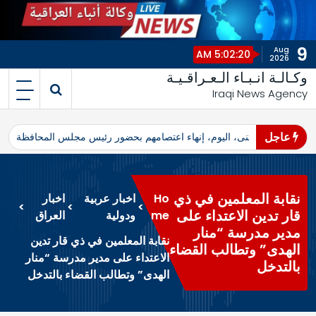
9
Aug
5:02:20 AM
2026
وكـالـة انـبـاء الـعـراقـيـة
Iraqi News Agency
عاجل
اهرو محافظ المثنى، اليوم، إنهاء اعتصامهم بحضور رئيس مجلس المحافظة
ا
نقابة المعلمين في ذي
Ho
اخبار عربية
اخبار
>
>
>
قار تدين الاعتداء على
me
ودولية
العراق
مدير مدرسة “منار
نقابة المعلمين في ذي قار تدين
الهدى” وتطالب القضاء
الاعتداء على مدير مدرسة “منار
بالتدخل
الهدى” وتطالب القضاء بالتدخل