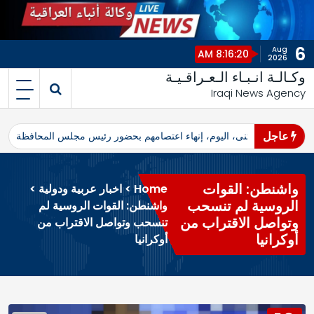
6
Aug
8:16:20 AM
2026
وكـالـة انـبـاء الـعـراقـيـة
Iraqi News Agency
عاجل
اهرو محافظ المثنى، اليوم، إنهاء اعتصامهم بحضور رئيس مجلس المحافظة
ا
واشنطن: القوات
Home
>
اخبار عربية ودولية
>
الروسية لم تنسحب
واشنطن: القوات الروسية لم
وتواصل الاقتراب من
تنسحب وتواصل الاقتراب من
أوكرانيا
أوكرانيا