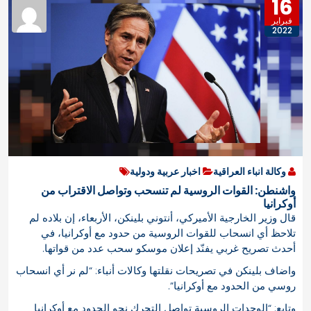
16
فبراير
2022
وكالة انباء العراقية
اخبار عربية ودولية
واشنطن: القوات الروسية لم تنسحب وتواصل الاقتراب من
أوكرانيا
قال وزير الخارجية الأميركي، أنتوني بلينكن، الأربعاء، إن بلاده لم
تلاحظ أي انسحاب للقوات الروسية من حدود مع أوكرانيا، في
أحدث تصريح غربي يفنّد إعلان موسكو سحب عدد من قواتها.
واضاف بلينكن في تصريحات نقلتها وكالات أنباء: “لم نر أي انسحاب
روسي من الحدود مع أوكرانيا”.
وتابع: “الوحدات الروسية تواصل التحرك نحو الحدود مع أوكرانيا