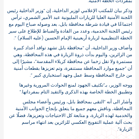
بمفردات الخطة الأمنية.
وذكر بيان للمكتب الإعلامي لوزير الداخلية، إن “وزير الداخلية رئيس
اللجنة الأمنية العليا للزيارات المليونية عبد الأمير الشمري، ترأس
اجتماعًا في قيادة شرطة محافظة بابل، بعد وصوله صباح اليوم مع
رئيس اللجنة الخدمية، وعدد من القادة والضباط للإطلاع على سير
الخطة التنظيمية لزيارة أربعينية الإمام الحسين (عليه السلام) “.
وأضاف وزير الداخلية، أن “محافظة بابل تشهد توافد أعداد كبيرة
من الزائرين، واليوم بدأت ذروة الزيارة في هذه المحافظة، وهي
مستمرة ولا تقل زخما عن محافظة كربلاء المقدسة”، مشيرًا إلى
أن “جميع موارد المحافظة مستنفرة، وتم تعزيزها بقطعات أمنية
من خارج المحافظة وسط عمل وجهد استخباري كبير “.
ووجه الوزير، بـ”تكثيف الجهود لمنع الحوادث المرورية وغيرها
وتطبيق الخطة الخاصة بهذه الذكرى والتقيد التام بمفرداتها.”
وأشار الى أنه “التقى بمحافظ بابل، ورئيس وأعضاء مجلس
المحافظة، وناقش معهم جميع ما يتعلق بإنجاح الجوانب الأمنية
والخدمية لهذه الزيارة، و متابعة كل الاحتياجات وتعزيزها، فضلًا عن
بحث آلية عملية التفويج العكسي للزائرين بعد انتهاء مراسم
الزيارة”.