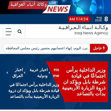
8
Aug
11:14:34 AM
2026
وكـالـة انـبـاء الـعـراقـيـة
Iraqi News Agency
عاجل
اهرو محافظ المثنى، اليوم، إنهاء اعتصامهم بحضور رئيس مجلس المحافظة
ا
وزير الداخلية يرأس
Ho
اخبار عربية
اخبار
>
>
>
اجتماعًا في قيادة
me
ودولية
العراق
شرطة بابل ويؤكد ان
وزير الداخلية يرأس اجتماعًا في
ذروة الزيارة الأربعينية
قيادة شرطة بابل ويؤكد ان ذروة
بدأت بالتصاعد
الزيارة الأربعينية بدأت بالتصاعد