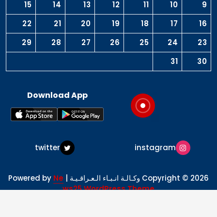
15
14
13
12
11
10
9
22
21
20
19
18
17
16
29
28
27
26
25
24
23
31
30
Download App
twitter
instagram
Copyright © 2026 وكـالـة انـبـاء الـعـراقـيـة | Powered by
Ne
ws25 WordPress Theme