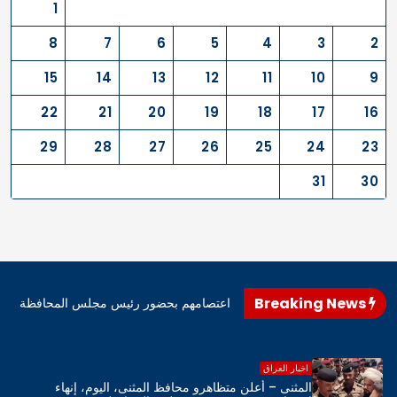
1
8
7
6
5
4
3
2
15
14
13
12
11
10
9
22
21
20
19
18
17
16
29
28
27
26
25
24
23
31
30
Breaking News
اهرو محافظ المثنى، اليوم، إنهاء اعتصامهم بحضور رئيس مجلس المحافظة
اخبار العراق
المثنى – أعلن متظاهرو محافظ المثنى، اليوم، إنهاء