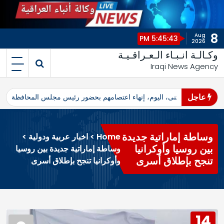
8
Aug
5:45:43 PM
2026
وكـالـة انـبـاء الـعـراقـيـة
Iraqi News Agency
عاجل
اهرو محافظ المثنى، اليوم، إنهاء اعتصامهم بحضور رئيس مجلس المحافظة
ا
وساطة إماراتية جديدة
Home
>
اخبار عربية ودولية
>
بين روسيا وأوكرانيا
وساطة إماراتية جديدة بين روسيا
تنجح بإطلاق أسرى
وأوكرانيا تنجح بإطلاق أسرى
14