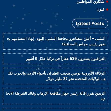
شكاوي المواطنين
فنون
Latest Posts
المثنى – أعلن متظاهرو محافظ المثنى، اليوم، إنهاء اعتصامهم بح
ضور رئيس مجلس المحافظة
العراقيون يشترون 539 عقاراً في تركيا خلال 6 أشهر
الوكالة الأوروبية توصي بتجنب الطيران بأجواء الأردن والحرب تكل
ف الولايات المتحدة نحو 37 مليار دولار
الزيدي يقرر إقالة رئيس جهاز مكافحة الإرهاب وقائد الشرطة الاتحا
دية