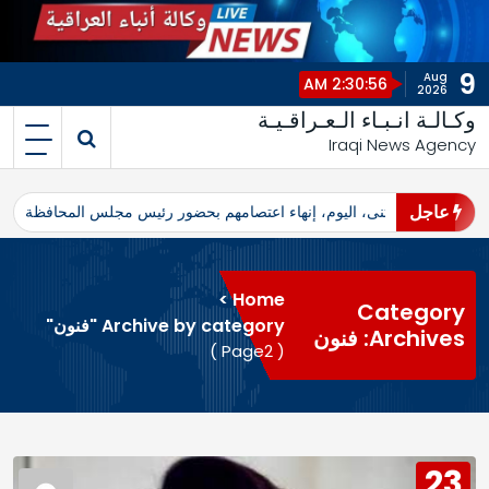
9
Aug
2:30:57 AM
2026
وكـالـة انـبـاء الـعـراقـيـة
Iraqi News Agency
عاجل
اهرو محافظ المثنى، اليوم، إنهاء اعتصامهم بحضور رئيس مجلس المحافظة
ا
>
Home
Category
Archive by category "فنون"
Archives: فنون
( Page2 )
23