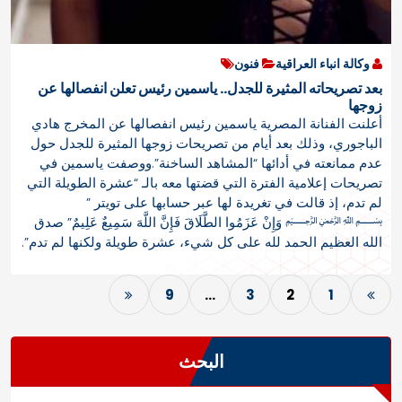
وكالة انباء العراقية
فنون
بعد تصريحاته المثيرة للجدل.. ياسمين رئيس تعلن انفصالها عن
زوجها
أعلنت الفنانة المصرية ياسمين رئيس انفصالها عن المخرج هادي
الباجوري، وذلك بعد أيام من تصريحات زوجها المثيرة للجدل حول
عدم ممانعته في أدائها “المشاهد الساخنة”.ووصفت ياسمين في
تصريحات إعلامية الفترة التي قضتها معه بالـ “عشرة الطويلة التي
لم تدم، إذ قالت في تغريدة لها عبر حسابها على تويتر ”
﷽ وَإِنْ عَزَمُوا الطَّلَاقَ فَإِنَّ اللَّهَ سَمِيعٌ عَلِيمٌ” صدق
الله العظيم الحمد لله على كل شيء، عشرة طويلة ولكنها لم تدم”.
ت
9
…
3
2
1
ع
د
البحث
د
ص