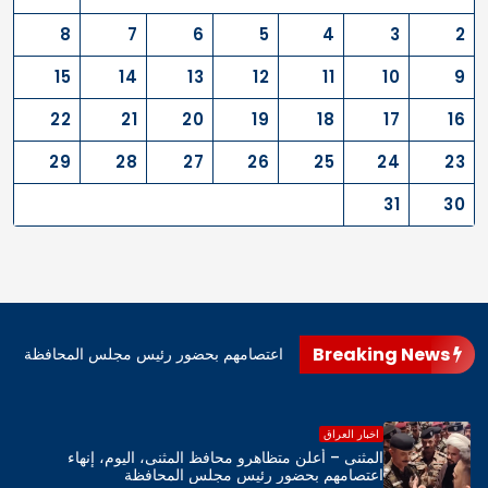
8
7
6
5
4
3
2
15
14
13
12
11
10
9
22
21
20
19
18
17
16
29
28
27
26
25
24
23
31
30
Breaking News
اهرو محافظ المثنى، اليوم، إنهاء اعتصامهم بحضور رئيس مجلس المحافظة
اخبار العراق
المثنى – أعلن متظاهرو محافظ المثنى، اليوم، إنهاء
اعتصامهم بحضور رئيس مجلس المحافظة