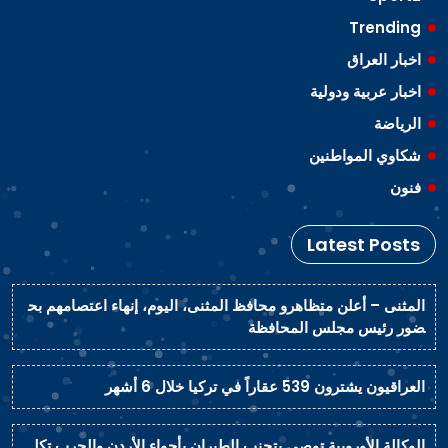
Trending
اخبار العراق
اخبار عربية ودولية
الرياضة
شكاوي المواطنين
فنون
Latest Posts
المثنى – أعلن متظاهرو محافظ المثنى، اليوم، إنهاء اعتصامهم بح
ضور رئيس مجلس المحافظة
العراقيون يشترون 539 عقاراً في تركيا خلال 6 أشهر
الوكالة الأوروبية توصي بتجنب الطيران بأجواء الأردن والحرب تكل