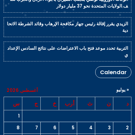
ف الولايات المتحدة نحو 37 مليار دولار
الزيدي يقرر إقالة رئيس جهاز مكافحة الإرهاب وقائد الشرطة الاتحا
دية
التربية تحدد موعد فتح باب الاعتراضات على نتائج السادس الإعداد
ي
Calendar
« يوليو
أغسطس 2026
د
ن
ث
أرب
خ
ج
س
1
8
7
6
5
4
3
2