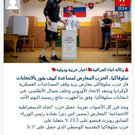
مايو
2024
وكالة انباء العراقية
اخبار عربية ودولية
سلوفاكيا.. الحزب المعارض لمساعدة كييف يفوز بالانتخابات
فاز حزب سلوفاكي معارض يريد وقف المساعدات العسكرية
لأوكرانيا وينتقد الاتحاد الأوروبي وحلف شمال الأطلسي، في
انتخابات سلوفاكيا، وفق ما أظهرت نتائج رسمية اليوم الأحد.
وبعد فرز كل الأصوات تقريبا، حصل حزب “اتجاه الديمقراطية
الاجتماعية” المعارض (سمير-إس دي) بقيادة رئيس الوزراء
السابق روبرت فيتسو على 23.3 % متغلبا على
حزب سلوفاكيا التقدمية الوسطي الذي حصل على 17 %