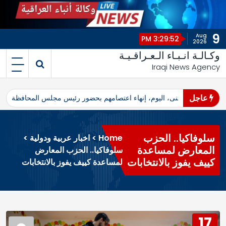
9
Aug
3:29:52 PM
2026
وكـالـة انـبـاء الـعـراقـيـة
Iraqi News Agency
عاجل
اهرو محافظ المثنى، اليوم، إنهاء اعتصامهم بحضور رئيس مجلس المحافظة
ا
سلوفاكيا.. الحزب
Home
>
اخبار عربية ودولية
>
المعارض لمساعدة
سلوفاكيا.. الحزب المعارض
كييف يفوز بالانتخابات
لمساعدة كييف يفوز بالانتخابات
17