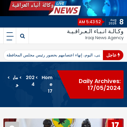
8
Aug
5:43:52 AM
2026
وكـالـة انـبـاء الـعـراقـيـة
Iraqi News Agency
عاجل
اهرو محافظ المثنى، اليوم، إنهاء اعتصامهم بحضور رئيس مجلس المحافظة
ا
Hom
>
202
>
ماي
>
Daily Archives:
e
4
و
17/05/2024
17
17