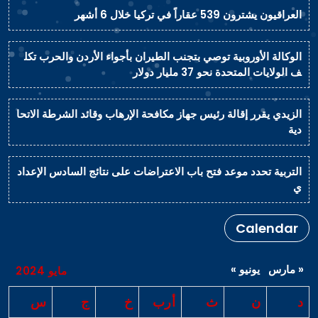
العراقيون يشترون 539 عقاراً في تركيا خلال 6 أشهر
الوكالة الأوروبية توصي بتجنب الطيران بأجواء الأردن والحرب تكل
ف الولايات المتحدة نحو 37 مليار دولار
الزيدي يقرر إقالة رئيس جهاز مكافحة الإرهاب وقائد الشرطة الاتحا
دية
التربية تحدد موعد فتح باب الاعتراضات على نتائج السادس الإعداد
ي
Calendar
« مارس
يونيو »
مايو 2024
د
ن
ث
أرب
خ
ج
س