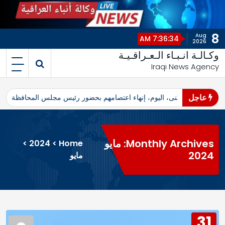
8
Aug
7:36:34 AM
2026
وكـالـة انـبـاء الـعـراقـيـة
Iraqi News Agency
عاجل
اهرو محافظ المثنى، اليوم، إنهاء اعتصامهم بحضور رئيس مجلس المحافظة
ا
Monthly Archives: مايو
>
2024
>
Home
2024
مايو
31