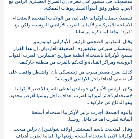
مدفيديف، في منشور على تلغرام، إن الصراع العسكري الراهن مع
الغرب يتطور وفق أسوأ السيناريوهات الممكنة.
تفصيلا، حصلت أوكرانيا على إذن من الولايات المتحدة لاستخدام
الأسلحة الأميركية والألمانية لضرب الأراضي الروسية، ولكن مع
“قيود”، وفقا لما ذكره مراسلنا.
وقال السكرتير الصحفي للرئيس الأوكراني فولوديمير
زيلينسكي سيرغي نيكيفوروف لصحيفة الغارديان، إن هذا القرار
يسمح لأوكرانيا باستخدام أنظمة صواريخ “هيمارس” لضرب القوات
الروسية ومراكز القيادة والتحكم بالقرب من منطقة خاركيف.
كذلك صرح مصدر مقرب من زيلينسكي بأن “واشنطن وافقت على
أن نقصف أهدافا داخل الأراضي الروسية”.
وكان الرئيس الأميركي جو بايدن أعطى الضوء الأخضر لأوكرانيا
لاستخدام ذخائر أميركية لضرب أهداف داخل روسيا لغرض محدود،
وهو الدفاع عن خاركيف.
واليوم الجمعة، أجازت برلين لأوكرانيا استخدام أسلحة
ألمانية لضرب أهداف داخل روسيا.
وقال المتحدث باسم المستشار أولاف شولتس إن برلين منحت
أوكرانيا الإذن باستخدام أسلحة زوّدتها بها ألمانيا لضرب أهداف