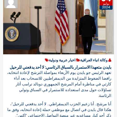
يوليو
2024
وكالة انباء العراقية
اخبار عربية ودولية
بايدن متعهدا الاستمرار بالسباق الرئاسي: لا أحد يدفعني للرحيل
تعهد الرئيس جو بايدن يوم الأربعاء بمواصلة الترشح لإعادة انتخابه،
رافضا الضغوط المتزايدة من الديمقراطيين للانسحاب بعد أداء
كارثي في مناظرة أمام المرشح الجمهوري دونالد ترامب أثار
تساؤلات حول مدى استعداده للاستمرار في السباق وتولي
الرئاسة.
أنا مرشح.. أنا زعيم الحزب الديمقراطي.. لا أحد يدفعني للرحيل”،
هكذا قال بايدن في اتصال مع موظفي حملة إعادة انتخابه، وفق ما
ذكر أحد كبار مساعديه عبر منصة التواصل الاجتماعي “إكس”.