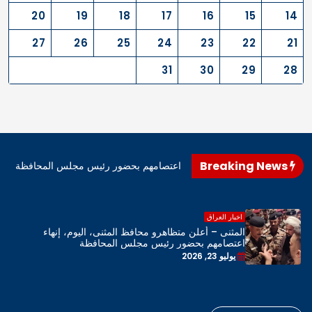
20
19
18
17
16
15
14
27
26
25
24
23
22
21
31
30
29
28
Breaking News
اهرو محافظ المثنى، اليوم، إنهاء اعتصامهم بحضور رئيس مجلس المحافظة
اخبار العراق
المثنى – أعلن متظاهرو محافظ المثنى، اليوم، إنهاء
اعتصامهم بحضور رئيس مجلس المحافظة
يوليو 23, 2026