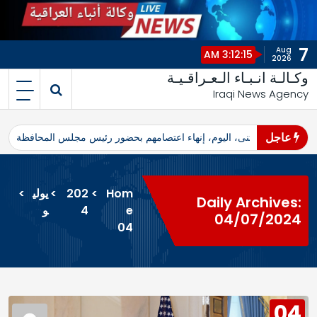
7
Aug
3:12:15 AM
2026
وكـالـة انـبـاء الـعـراقـيـة
Iraqi News Agency
عاجل
اهرو محافظ المثنى، اليوم، إنهاء اعتصامهم بحضور رئيس مجلس المحافظة
ا
Hom
>
202
>
يولي
>
Daily Archives:
e
4
و
04/07/2024
04
04