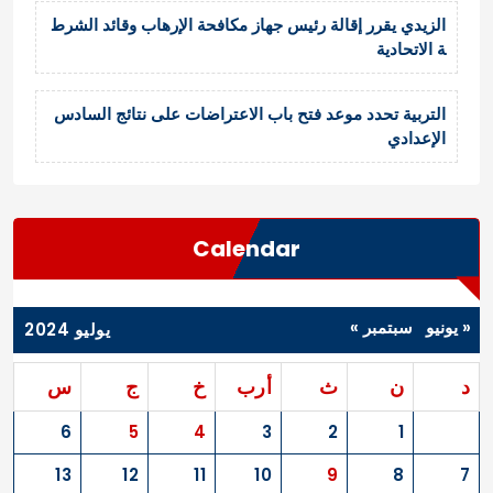
الزيدي يقرر إقالة رئيس جهاز مكافحة الإرهاب وقائد الشرط
ة الاتحادية
التربية تحدد موعد فتح باب الاعتراضات على نتائج السادس
الإعدادي
Calendar
« يونيو
سبتمبر »
يوليو 2024
د
ن
ث
أرب
خ
ج
س
6
5
4
3
2
1
13
12
11
10
9
8
7