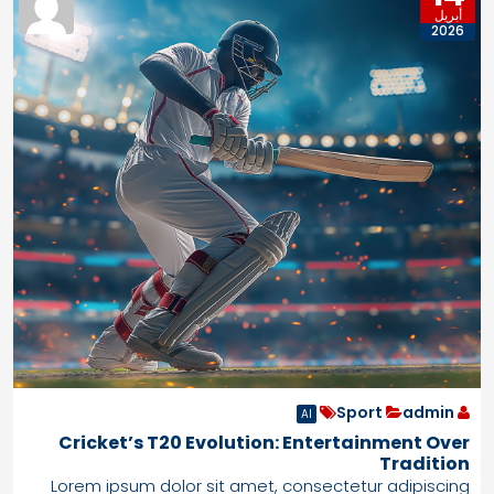
أبريل
2026
Sport
admin
AI
Cricket’s T20 Evolution: Entertainment Over
Tradition
Lorem ipsum dolor sit amet, consectetur adipiscing