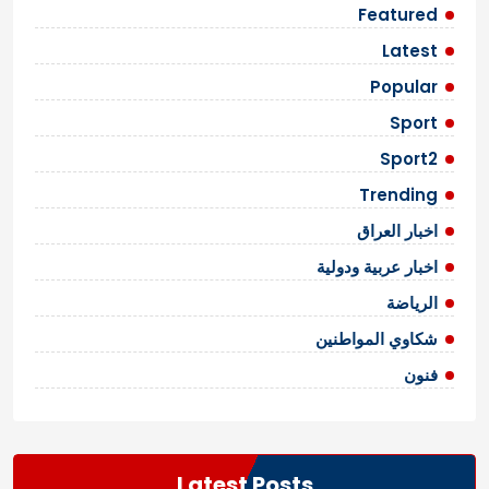
o
ق
Featured
n
ا
:
Latest
E
ل
Popular
n
ا
t
Sport
e
ت
Sport2
r
t
Trending
a
اخبار العراق
i
n
اخبار عربية ودولية
m
e
الرياضة
n
شكاوي المواطنين
t
O
فنون
v
e
r
T
Latest Posts
r