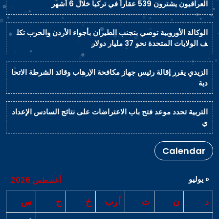
العراقيون يشترون 539 عقاراً في تركيا خلال 6 أشهر
الوكالة الأوروبية توصي بتجنب الطيران بأجواء الأردن والحرب تكل
ف الولايات المتحدة نحو 37 مليار دولار
الزيدي يقرر إقالة رئيس جهاز مكافحة الإرهاب وقائد الشرطة الاتحا
دية
التربية تحدد موعد فتح باب الاعتراضات على نتائج السادس الإعداد
ي
Calendar
« يوليو
أغسطس 2026
د
ن
ث
أرب
خ
ج
س