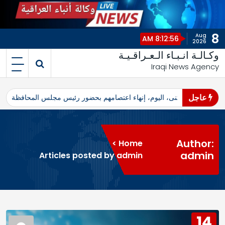
8
Aug
8:12:56 AM
2026
وكـالـة انـبـاء الـعـراقـيـة
Iraqi News Agency
عاجل
اهرو محافظ المثنى، اليوم، إنهاء اعتصامهم بحضور رئيس مجلس المحافظة
ا
Author:
>
Home
admin
Articles posted by admin
14