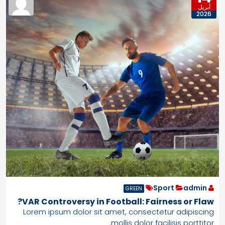
أبريل
2026
Sport
admin
GREEN
VAR Controversy in Football: Fairness or Flaw?
Lorem ipsum dolor sit amet, consectetur adipiscing
mollis dolor facilisis porttitor.