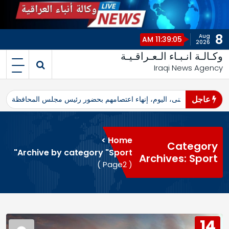
8
Aug
11:39:05 AM
2026
وكـالـة انـبـاء الـعـراقـيـة
Iraqi News Agency
عاجل
اهرو محافظ المثنى، اليوم، إنهاء اعتصامهم بحضور رئيس مجلس المحافظة
ا
>
Home
Category
Archive by category "Sport"
Archives: Sport
( Page2 )
14