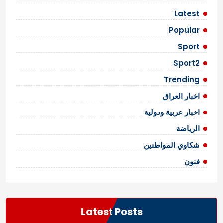
ق
b
ا
a
Latest
l
ل
Popular
l
ا
:
Sport
F
ت
Sport2
a
i
Trending
r
اخبار العراق
n
e
اخبار عربية ودولية
s
s
الرياضة
o
شكاوي المواطنين
r
F
فنون
l
a
w
?
Latest Posts