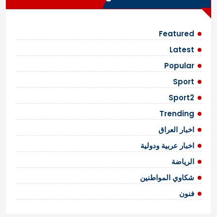
ل
M
a
م
r
ق
Featured
s
ا
M
Latest
i
ل
Popular
s
ا
s
Sport
i
ت
Sport2
o
n
Trending
R
اخبار العراق
e
v
اخبار عربية ودولية
e
a
الرياضة
l
شكاوي المواطنين
s
E
فنون
v
i