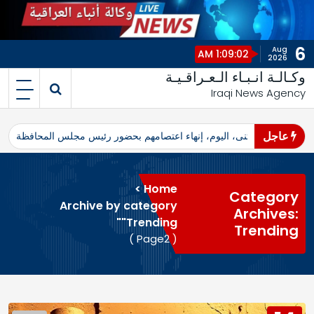
6
Aug
1:09:02 AM
2026
وكـالـة انـبـاء الـعـراقـيـة
Iraqi News Agency
عاجل
اهرو محافظ المثنى، اليوم، إنهاء اعتصامهم بحضور رئيس مجلس المحافظة
ا
>
Home
Category
Archive by category
Archives:
"Trending"
Trending
( Page2 )