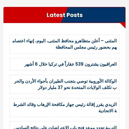
d
e
Latest Posts
n
c
e
o
f
المثنى – أعلن متظاهرو محافظ المثنى، اليوم، إنهاء اعتصام
A
هم بحضور رئيس مجلس المحافظة
n
c
i
العراقيون يشترون 539 عقاراً في تركيا خلال 6 أشهر
e
n
الوكالة الأوروبية توصي بتجنب الطيران بأجواء الأردن والحر
t
L
ب تكلف الولايات المتحدة نحو 37 مليار دولار
i
f
الزيدي يقرر إقالة رئيس جهاز مكافحة الإرهاب وقائد الشرط
e
ة الاتحادية
التربية تحدد موعد فتح باب الاعتراضات على نتائج السادس