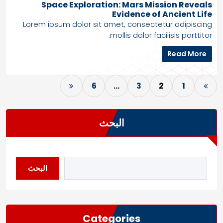
Space Exploration: Mars Mission Reveals
Evidence of Ancient Life
Lorem ipsum dolor sit amet, consectetur adipiscing
mollis dolor facilisis porttitor.
S
Read More
p
a
ت
c
6
…
3
2
1
ع
e
E
د
x
البحث
د
p
l
ص
o
ف
r
ح
البحث
a
t
ا
i
ت
o
n
ا
Categories
: