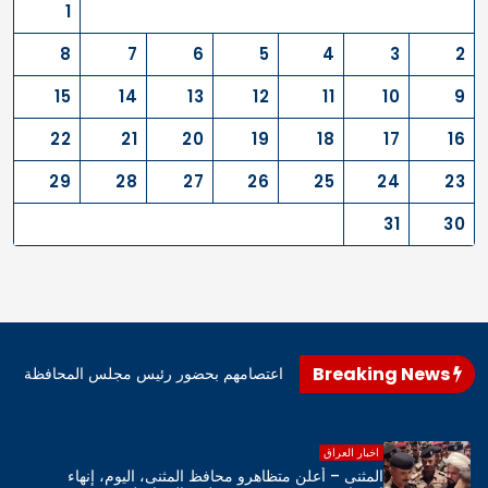
1
8
7
6
5
4
3
2
15
14
13
12
11
10
9
22
21
20
19
18
17
16
29
28
27
26
25
24
23
31
30
Breaking News
اهرو محافظ المثنى، اليوم، إنهاء اعتصامهم بحضور رئيس مجلس المحافظة
اخبار العراق
المثنى – أعلن متظاهرو محافظ المثنى، اليوم، إنهاء