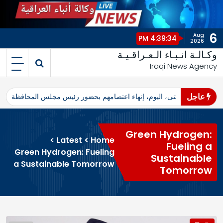
6
Aug
4:39:34 PM
2026
وكـالـة انـبـاء الـعـراقـيـة
Iraqi News Agency
عاجل
اهرو محافظ المثنى، اليوم، إنهاء اعتصامهم بحضور رئيس مجلس المحافظة
ا
Green Hydrogen:
>
Latest
>
Home
Fueling a
Green Hydrogen: Fueling
Sustainable
a Sustainable Tomorrow
Tomorrow