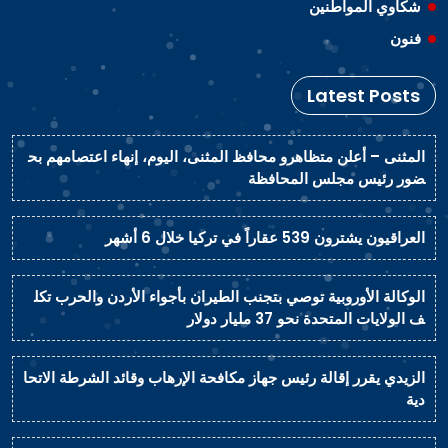
شكاوي المواطنين
فنون
Latest Posts
المثنى – أعلن متظاهرو محافظ المثنى، اليوم، إنهاء اعتصامهم بح
ضور رئيس مجلس المحافظة
العراقيون يشترون 539 عقاراً في تركيا خلال 6 أشهر
الوكالة الأوروبية توصي بتجنب الطيران بأجواء الأردن والحرب تكل
ف الولايات المتحدة نحو 37 مليار دولار
الزيدي يقرر إقالة رئيس جهاز مكافحة الإرهاب وقائد الشرطة الاتحا
دية