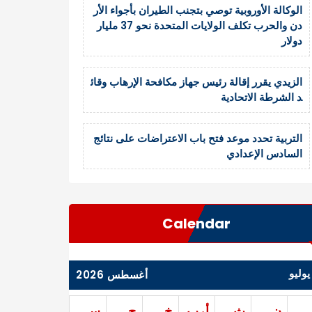
الوكالة الأوروبية توصي بتجنب الطيران بأجواء الأر
دن والحرب تكلف الولايات المتحدة نحو 37 مليار
دولار
الزيدي يقرر إقالة رئيس جهاز مكافحة الإرهاب وقائ
د الشرطة الاتحادية
التربية تحدد موعد فتح باب الاعتراضات على نتائج
السادس الإعدادي
Calendar
يوليو
أغسطس 2026
ن
ث
أرب
خ
ج
س