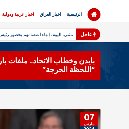
الرئيسية
اخبار العراق
اخبار عربية ودولية
عاجل
مثنى – أعلن متظاهرو محافظ المثنى، اليوم، إنهاء اعتصامهم بحضور رئ
بايدن وخطاب الاتحاد.. ملفات ب
“اللحظة الحرجة”
07
مارس