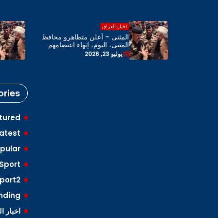
اخبار العراق
اهرو محافظ
المثنى – أعلن متظاهرو محافظ
 اعتصامهم
المثنى، اليوم، إنهاء اعتصامهم
 المحافظة
بحضور رئيس مجلس المحافظة
يوليو 23, 2026
ries
tured
atest
pular
Sport
port2
nding
اخبار ا