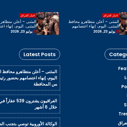
اخبار العراق
اخبار العراق
المثنى – أعلن متظاهرو محافظ
المثنى – أعلن متظاهر
المثنى، اليوم، إنهاء اعتصامهم
المثنى، اليوم، إنهاء اع
بحضور رئيس مجلس المحافظة
بحضور رئيس مجلس ال
يوليو 23, 2026
يوليو 23, 2026
Latest Posts
Catego
Fea
المثنى – أعلن متظاهرو محافظ ا
L
اليوم، إنهاء اعتصامهم بحضور رئ
س المحافظة
Po
العراقيون يشترون 539 عق
S
خلال 6 أشهر
Tre
لعراق
الوكالة الأوروبية توصي بتجنب الط