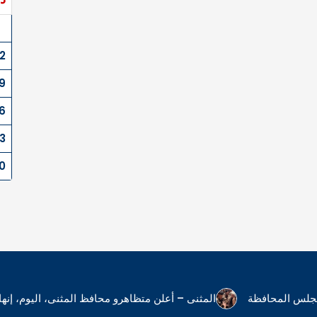
2
9
6
3
0
 مجلس المحافظة
المثنى – أعلن متظاهرو محافظ المثنى، اليوم، إ