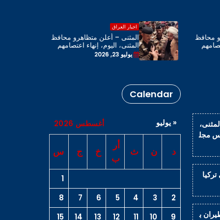
اخبار العراق
و محافظ
المثنى – أعلن متظاهرو محافظ
تصامهم
المثنى، اليوم، إنهاء اعتصامهم
محافظة
بحضور رئيس مجلس المحافظة
يوليو 23, 2026
Calendar
« يوليو
أغسطس 2026
لمثنى،
يس مجل
أر
د
ن
ث
خ
ج
س
ب
اراً في تركيا
1
8
7
6
5
4
3
2
يران ب
15
14
13
12
11
10
9