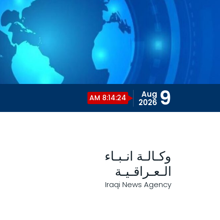
9
Aug
8:14:25 AM
2026
وكـالـة انـبـاء
الـعـراقـيـة
Iraqi News Agency