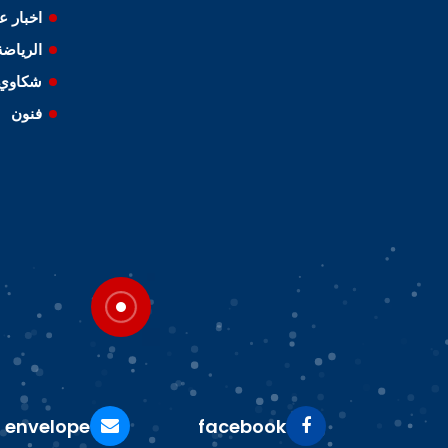
اخبار ع
الرياضة
شكاوي 
فنون
envelope
facebook
twit