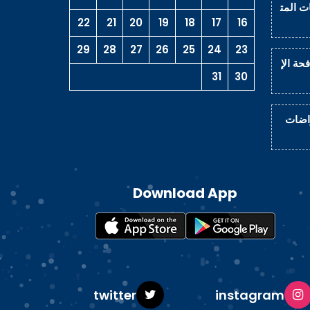
ت المت
22
21
20
19
18
17
16
29
28
27
26
25
24
23
حة الإ
31
30
راضات
Download App
ok
twitter
instagram