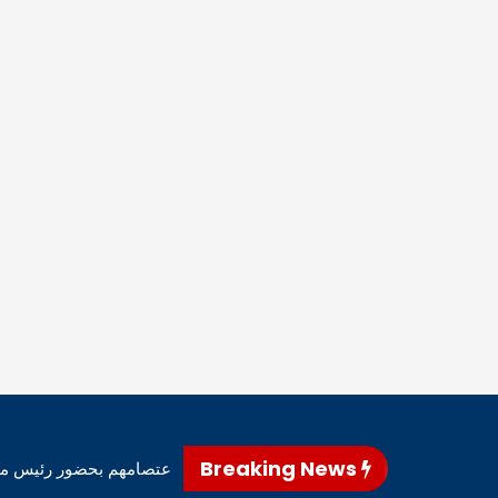
Breaking News
نى – أعلن متظاهرو محافظ المثنى، اليوم، إنهاء اعتصامهم بحضور رئيس